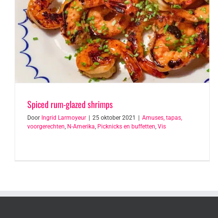
Spiced rum-glazed shrimps
Door
Ingrid Larmoyeur
|
25 oktober 2021
|
Amuses, tapas,
voorgerechten
,
N-Amerika
,
Picknicks en buffetten
,
Vis