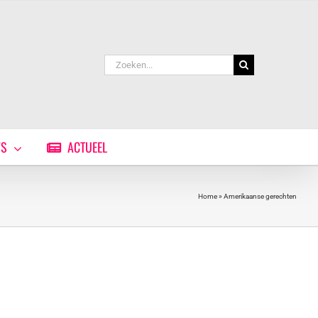
Zoeken
naar:
WS
ACTUEEL
Home
»
Amerikaanse gerechten