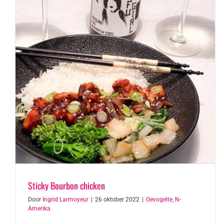
Sticky Bourbon chicken
Door
Ingrid Larmoyeur
|
26 oktober 2022
|
Gevogelte
,
N-
Amerika