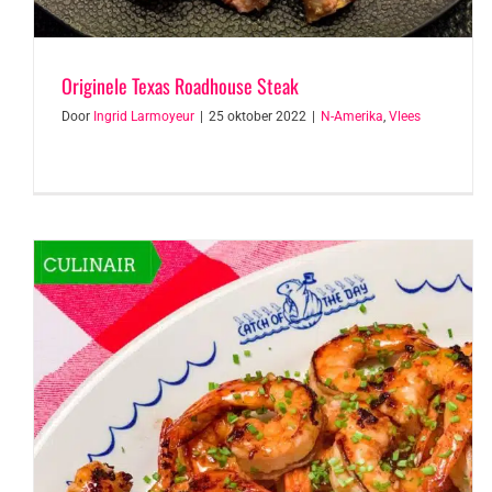
Originele Texas Roadhouse Steak
Door
Ingrid Larmoyeur
|
25 oktober 2022
|
N-Amerika
,
Vlees