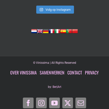
Volg op Instagram
©
Vinissima | All Rights Reserved
OVER VINISSIMA
|
SAMENWERKEN
|
CONTACT
|
PRIVACY
by:
Ber|Art
Facebook
Instagram
YouTube
X
E-