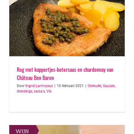
Rog met kappertjes-botersaus en chardonnay van
Château Bon Baron
Door
Ingrid Larmoyeur
|
10 februari 2021
|
Ontkurkt
,
Sauzen,
dressings, salsa's
,
Vis