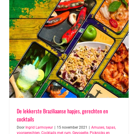
De lekkerste Braziliaanse hapjes, gerechten en
cocktails
Door
Ingrid Larmoyeur
|
15 november 2021
|
Amuses, tapas,
voorgerechten
,
Cocktails met rum
,
Gevogelte
,
Picknicks en