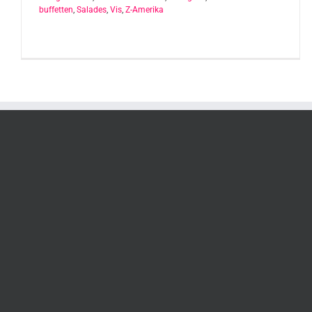
buffetten
,
Salades
,
Vis
,
Z-Amerika