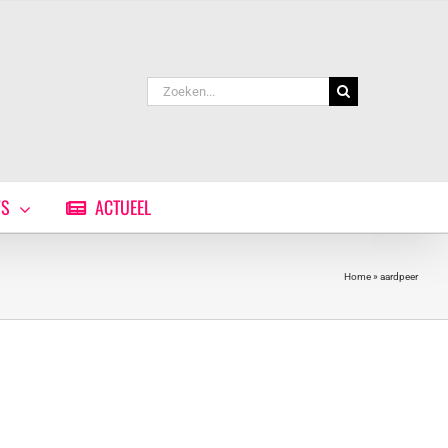
Zoeken
naar:
WS
ACTUEEL
Home
»
aardpeer