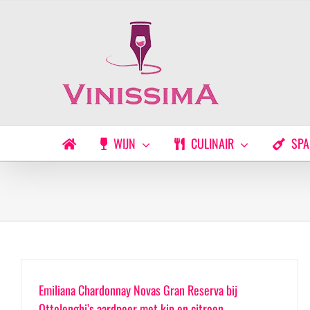
Ga
naar
inhoud
WIJN
CULINAIR
SPA
Emiliana Chardonnay Novas Gran Reserva bij
Ottolenghi’s aardpeer met kip en citroen