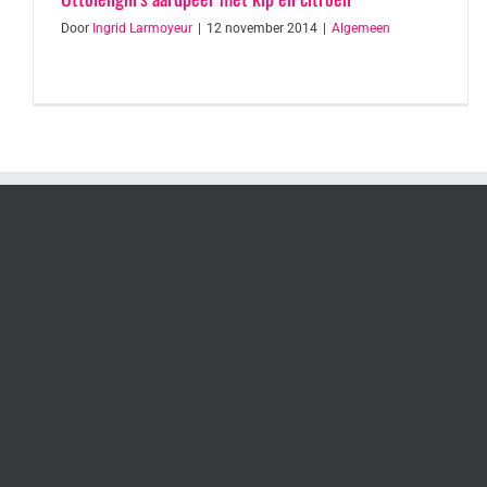
Door
Ingrid Larmoyeur
|
12 november 2014
|
Algemeen