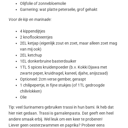
Olijfolie of zonnebloemolie
Garnering: wat platte peterselie, grof gehakt
Voor de kip en marinade:
4 kippendijtjes
2 knoflookteentjes
2EL ketjap (eigenlijk zout en zoet, maar alleen zoet mag
van mij ook)
2EL ketchup
1EL donkerbruine basterdsuiker
1TL 5 spices kruidenpoeder (b.v. Kokki Djawa met
zwarte peper, kruidnagel, kaneel, djahe, anijszaad)
Optioneel: 2cm verse gember, geraspt
1 chilipepertje, in fijne stukjes (of 1TL gedroogde
chilivlokken)
Olie
Tip: veel Surinamers gebruiken trassi in hun bami. Ik heb dat
hier niet gedaan. Trassi is garnalenpasta. Dat geeft een heel
andere smaak erbij. Wel leuk om een keer te proberen!
Liever geen oesterzwammen en paprika? Probeer eens