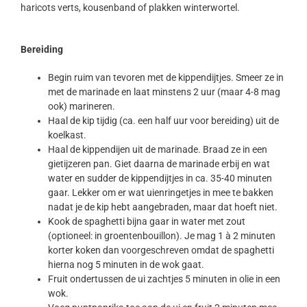
haricots verts, kousenband of plakken winterwortel.
Bereiding
Begin ruim van tevoren met de kippendijtjes. Smeer ze in
met de marinade en laat minstens 2 uur (maar 4-8 mag
ook) marineren.
Haal de kip tijdig (ca. een half uur voor bereiding) uit de
koelkast.
Haal de kippendijen uit de marinade. Braad ze in een
gietijzeren pan. Giet daarna de marinade erbij en wat
water en sudder de kippendijtjes in ca. 35-40 minuten
gaar. Lekker om er wat uienringetjes in mee te bakken
nadat je de kip hebt aangebraden, maar dat hoeft niet.
Kook de spaghetti bijna gaar in water met zout
(optioneel: in groentenbouillon). Je mag 1 à 2 minuten
korter koken dan voorgeschreven omdat de spaghetti
hierna nog 5 minuten in de wok gaat.
Fruit ondertussen de ui zachtjes 5 minuten in olie in een
wok.