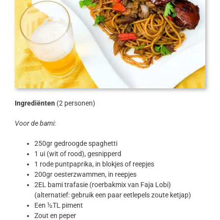
Ingrediënten
(2 personen)
Voor de bami:
250gr gedroogde spaghetti
1 ui (wit of rood), gesnipperd
1 rode puntpaprika, in blokjes of reepjes
200gr oesterzwammen, in reepjes
2EL bami trafasie (roerbakmix van Faja Lobi)
(alternatief: gebruik een paar eetlepels zoute ketjap)
Een ½TL piment
Zout en peper