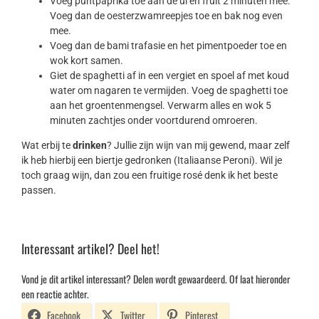
Voeg puntpaprika toe aan de ui en fruit 2 minuten mee.
Voeg dan de oesterzwamreepjes toe en bak nog even
mee.
Voeg dan de bami trafasie en het pimentpoeder toe en
wok kort samen.
Giet de spaghetti af in een vergiet en spoel af met koud
water om nagaren te vermijden. Voeg de spaghetti toe
aan het groentenmengsel. Verwarm alles en wok 5
minuten zachtjes onder voortdurend omroeren.
Wat erbij te
drinken
? Jullie zijn wijn van mij gewend, maar zelf
ik heb hierbij een biertje gedronken (Italiaanse Peroni). Wil je
toch graag wijn, dan zou een fruitige rosé denk ik het beste
passen.
Interessant artikel? Deel het!
Vond je dit artikel interessant? Delen wordt gewaardeerd. Of laat hieronder
een reactie achter.
Facebook
Twitter
Pinterest