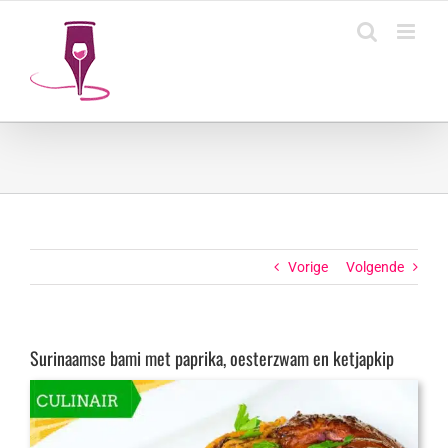
Ga
naar
inhoud
Vorige
Volgende
Surinaamse bami met paprika, oesterzwam en ketjapkip