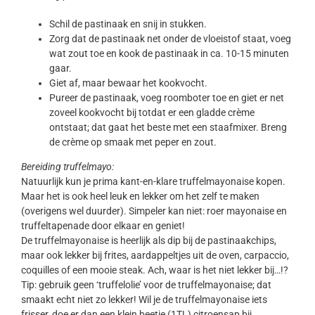
Schil de pastinaak en snij in stukken.
Zorg dat de pastinaak net onder de vloeistof staat, voeg
wat zout toe en kook de pastinaak in ca. 10-15 minuten
gaar.
Giet af, maar bewaar het kookvocht.
Pureer de pastinaak, voeg roomboter toe en giet er net
zoveel kookvocht bij totdat er een gladde crème
ontstaat; dat gaat het beste met een staafmixer. Breng
de crème op smaak met peper en zout.
Bereiding truffelmayo:
Natuurlijk kun je prima kant-en-klare truffelmayonaise kopen.
Maar het is ook heel leuk en lekker om het zelf te maken
(overigens wel duurder). Simpeler kan niet: roer mayonaise en
truffeltapenade door elkaar en geniet!
De truffelmayonaise is heerlijk als dip bij de pastinaakchips,
maar ook lekker bij frites, aardappeltjes uit de oven, carpaccio,
coquilles of een mooie steak. Ach, waar is het niet lekker bij…!?
Tip: gebruik geen ‘truffelolie’ voor de truffelmayonaise; dat
smaakt echt niet zo lekker! Wil je de truffelmayonaise iets
frisser, doe er dan een klein beetje (1TL) citroensap bij.