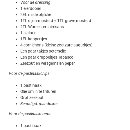
Voor de dressing
:
1 eierdooier
2EL milde olijfolie
1TL dijon-mosterd + 1TL grove mosterd
2TL Worcestershiresaus
1 sjalotje
1EL kappertjes
4 cornichons (kleine zoetzure augurkjes)
Een paar takjes peterselie
Een paar druppeltjes Tabasco
Zeezout en versgemalen peper
Voor de pastinaakchips:
1 pastinaak
Olie om in te frituren
Grof zeezout
Benodigd: mandoline
Voor de pastinaakcrème:
1 pastinaak