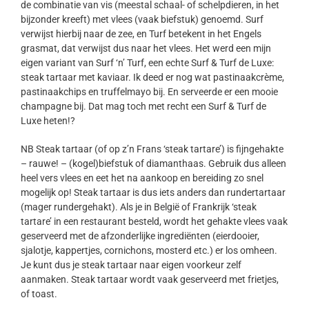
de combinatie van vis (meestal schaal- of schelpdieren, in het
bijzonder kreeft) met vlees (vaak biefstuk) genoemd. Surf
verwijst hierbij naar de zee, en Turf betekent in het Engels
grasmat, dat verwijst dus naar het vlees. Het werd een mijn
eigen variant van Surf ‘n’ Turf, een echte Surf & Turf de Luxe:
steak tartaar met kaviaar. Ik deed er nog wat pastinaakcrème,
pastinaakchips en truffelmayo bij. En serveerde er een mooie
champagne bij. Dat mag toch met recht een Surf & Turf de
Luxe heten!?
NB Steak tartaar (of op z’n Frans ‘steak tartare’) is fijngehakte
– rauwe! – (kogel)biefstuk of diamanthaas. Gebruik dus alleen
heel vers vlees en eet het na aankoop en bereiding zo snel
mogelijk op! Steak tartaar is dus iets anders dan rundertartaar
(mager rundergehakt). Als je in België of Frankrijk ‘steak
tartare’ in een restaurant besteld, wordt het gehakte vlees vaak
geserveerd met de afzonderlijke ingrediënten (eierdooier,
sjalotje, kappertjes, cornichons, mosterd etc.) er los omheen.
Je kunt dus je steak tartaar naar eigen voorkeur zelf
aanmaken. Steak tartaar wordt vaak geserveerd met frietjes,
of toast.