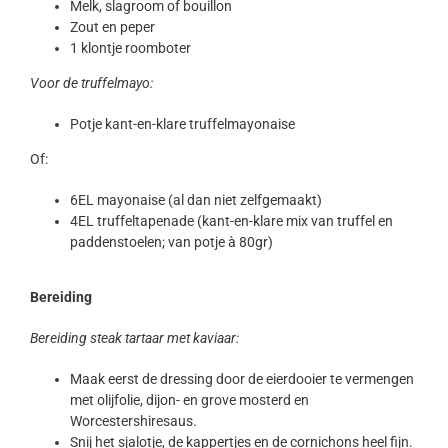
Melk, slagroom of bouillon
Zout en peper
1 klontje roomboter
Voor de truffelmayo:
Potje kant-en-klare truffelmayonaise
Of:
6EL mayonaise (al dan niet zelfgemaakt)
4EL truffeltapenade (kant-en-klare mix van truffel en
paddenstoelen; van potje à 80gr)
Bereiding
Bereiding steak tartaar met kaviaar:
Maak eerst de dressing door de eierdooier te vermengen
met olijfolie, dijon- en grove mosterd en
Worcestershiresaus.
Snij het sjalotje, de kappertjes en de cornichons heel fijn.