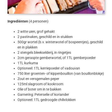
Ingrediënten
(4 personen)
2 witte uien, grof gehakt
2 pastinaken, geschild en in stukken
500gr wortel (b.v. winterwotel of bospeentjes), geschild
en in plakken
2 stengels bleekselderij, in ringetjes
2cm geraspte gemberwortel, of 1TL gemberpoeder
1TL kurkuma
Optioneel: 1TL kerriepoeder of vadouvan
750 liter groenten- of kippenbouillon (van bouillonblokje)
Zout en versgemalen peper
125ml slagroom of kookroom
Olie of boter om in te bakken
Garnering: Peterselie of koriander
Optioneel: 1TL gedroogde chilivlokken