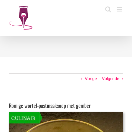
Ga
naar
inhoud
Vorige
Volgende
Romige wortel-pastinaaksoep met gember