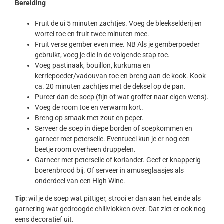
Bereiding
Fruit de ui 5 minuten zachtjes. Voeg de bleekselderij en
wortel toe en fruit twee minuten mee.
Fruit verse gember even mee. NB Als je gemberpoeder
gebruikt, voeg je die in de volgende stap toe.
Voeg pastinaak, bouillon, kurkuma en
kerriepoeder/vadouvan toe en breng aan de kook. Kook
ca. 20 minuten zachtjes met de deksel op de pan.
Pureer dan de soep (fijn of wat groffer naar eigen wens).
Voeg de room toe en verwarm kort.
Breng op smaak met zout en peper.
Serveer de soep in diepe borden of soepkommen en
garneer met peterselie. Eventueel kun je er nog een
beetje room overheen druppelen.
Garneer met peterselie of koriander. Geef er knapperig
boerenbrood bij. Of serveer in amuseglaasjes als
onderdeel van een High Wine.
Tip
: wil je de soep wat pittiger, strooi er dan aan het einde als
garnering wat gedroogde chilivlokken over. Dat ziet er ook nog
eens decoratief uit.