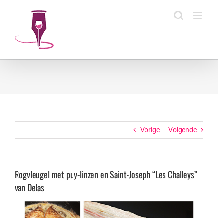
Ga
naar
inhoud
Vorige
Volgende
Rogvleugel met puy-linzen en Saint-Joseph “Les Challeys”
van Delas