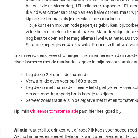
het wilt; zie tip hieronder), 1EL mild paprikapoeder, 1EL ge
Ik vind wat citroensap (sap van een halve citroen, maar w
kip ook lekker mals als je die enkele uren marineert.
Tip: je kunt een mix van rode pepertjes gebruiken, bijvoorb
wilde het niet meteen te bont maken. Maar de volgende keer
nog best te doen en het mag allemaal wel wat heter. Dus volg
Spaanse pepertjes en 4 à 5 rawits. Probeer zelf uit wat voor
Er zijn vervolgens twee stromingen: uren marineren en dan rooster
einde insmeren met de marinade. Ik ga er in mijn recept vanuit dat 
Leg de kip 2-4 uur in de marinade.
Verwarm de oven voor op 160 graden.
Leg de kip met marinade in een – liefst gietijzeren – ovensc
om een mooi knapperig bruin korstje te krijgen.
Serveer zoals traditie is in de Algarve met friet en tomaten-
Tip: mijn
Chileense tomatensalade
past hier heel goed bij.
Wijntip
: wat erbij te drinken, wit of rood? Ik koos voor soepel ro
Weinig tannines en soepel. Behoorlijk wat zuren. Verder lichte ho