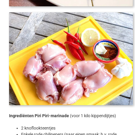
Ingrediënten Piri Piri-marinade
(voor 1 kilo kippendijtjes)
2 knoflookteentjes
Enkele rode chilipepers (naar eigen smaak; b.v. rode