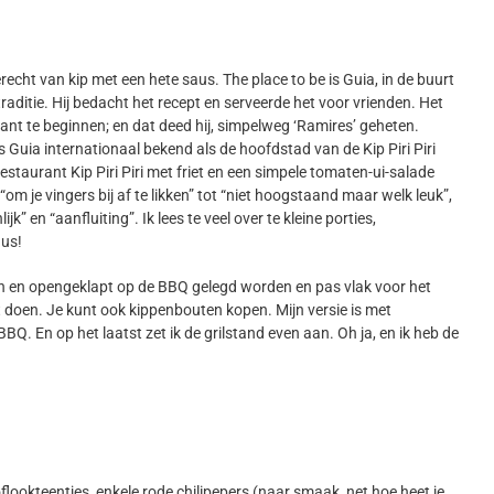
erecht van kip met een hete saus. The place to be is Guia, in de buurt
raditie. Hij bedacht het recept en serveerde het voor vrienden. Het
t te beginnen; en dat deed hij, simpelweg ‘Ramires’ geheten.
 Guia internationaal bekend als de hoofdstad van de Kip Piri Piri
estaurant Kip Piri Piri met friet en een simpele tomaten-ui-salade
“om je vingers bij af te likken” tot “niet hoogstaand maar welk leuk”,
k” en “aanfluiting”. Ik lees te veel over te kleine porties,
dus!
en en opengeklapt op de BBQ gelegd worden en pas vlak voor het
 doen. Je kunt ook kippenbouten kopen. Mijn versie is met
 BBQ. En op het laatst zet ik de grilstand even aan. Oh ja, en ik heb de
ookteentjes, enkele rode chilipepers (naar smaak, net hoe heet je