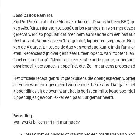
José Carlos Ramires
Kip Piri Piri schijnt uit de Algarve te komen. Daar is het een BBQ-g
van Albufeira. Hier startte José Carlos Ramires in 1964 met deze t
gerecht werd zo populair dat men hem aanraadde om een restauran
Restaurant Ramires is een ‘franguinho’, kippentent zeg maar. Nu is
van de Algarve. En tot op de dag van vandaag kun je in dit familier
eten. Recensies zijn overigens zeer uiteenlopend, van “toptent” en 
“snel en goedkoop”, “kleine kip, zeer zout, koude ruimte, onpersoonlij
onvriendelijk personeel, slappe friet etc. Zelf maar eens proberen 
Het officiële recept gebruikt piepkuikens die opengesneden word
serveren worden ingesmeerd worden met hete saus. Dat ga ik niet
kippendijtjes uit de oven, want het is herfst en mij te koud voor de
kippendijtjes gewoon lekker een paar uur gemarineerd.
Bereiding
Wat werkt bij een Piri Piri-marinade?
Maak met de blender of staafmixer een marinade van 2 knofl