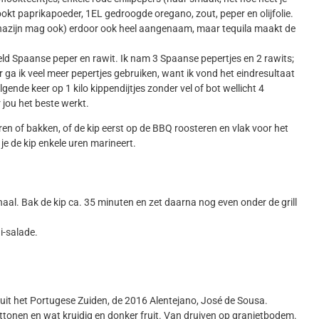
rookt paprikapoeder, 1EL gedroogde oregano, zout, peper en olijfolie.
ijnazijn mag ook) erdoor ook heel aangenaam, maar tequila maakt de
eeld Spaanse peper en rawit. Ik nam 3 Spaanse pepertjes en 2 rawits;
 ga ik veel meer pepertjes gebruiken, want ik vond het eindresultaat
ende keer op 1 kilo kippendijtjes zonder vel of bot wellicht 4
 jou het beste werkt.
en of bakken, of de kip eerst op de BBQ roosteren en vlak voor het
je de kip enkele uren marineert.
haal. Bak de kip ca. 35 minuten en zet daarna nog even onder de grill
ui-salade.
od uit het Portugese Zuiden, de 2016 Alentejano, José de Sousa.
uttonen en wat kruidig en donker fruit. Van druiven op granietbodem.