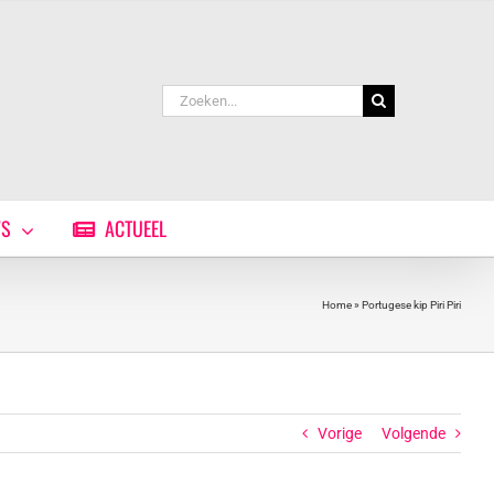
Zoeken
naar:
WS
ACTUEEL
Home
»
Portugese kip Piri Piri
Vorige
Volgende