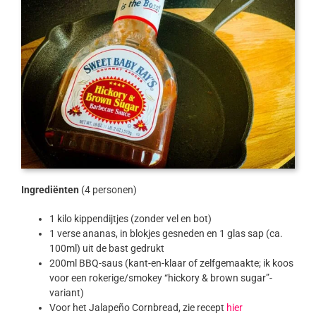
Ingrediënten
(4 personen)
1 kilo kippendijtjes (zonder vel en bot)
1 verse ananas, in blokjes gesneden en 1 glas sap (ca.
100ml) uit de bast gedrukt
200ml BBQ-saus (kant-en-klaar of zelfgemaakte; ik koos
voor een rokerige/smokey “hickory & brown sugar”-
variant)
Voor het Jalapeño Cornbread, zie recept
hier