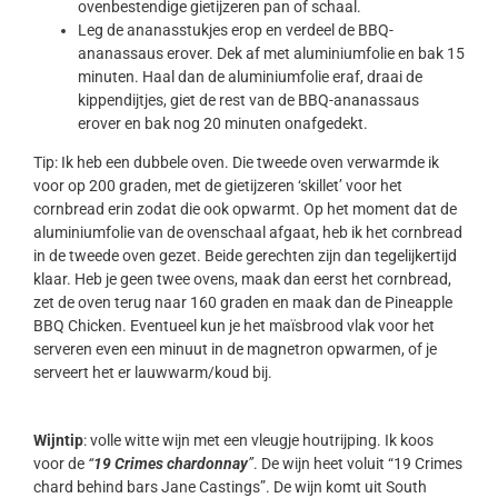
ovenbestendige gietijzeren pan of schaal.
Leg de ananasstukjes erop en verdeel de BBQ-
ananassaus erover. Dek af met aluminiumfolie en bak 15
minuten. Haal dan de aluminiumfolie eraf, draai de
kippendijtjes, giet de rest van de BBQ-ananassaus
erover en bak nog 20 minuten onafgedekt.
Tip: Ik heb een dubbele oven. Die tweede oven verwarmde ik
voor op 200 graden, met de gietijzeren ‘skillet’ voor het
cornbread erin zodat die ook opwarmt. Op het moment dat de
aluminiumfolie van de ovenschaal afgaat, heb ik het cornbread
in de tweede oven gezet. Beide gerechten zijn dan tegelijkertijd
klaar. Heb je geen twee ovens, maak dan eerst het cornbread,
zet de oven terug naar 160 graden en maak dan de Pineapple
BBQ Chicken. Eventueel kun je het maïsbrood vlak voor het
serveren even een minuut in de magnetron opwarmen, of je
serveert het er lauwwarm/koud bij.
Wijntip
: volle witte wijn met een vleugje houtrijping. Ik koos
voor de
“
19 Crimes chardonnay
”
. De wijn heet voluit “19 Crimes
chard behind bars Jane Castings”. De wijn komt uit South