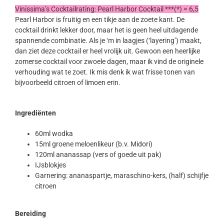
Vinissima’s Cocktailrating: Pearl Harbor Cocktail ***(*) = 6,5
Pearl Harbor is fruitig en een tikje aan de zoete kant. De
cocktail drinkt lekker door, maar het is geen heel uitdagende
spannende combinatie. Als je ‘m in laagjes (‘layering’) maakt,
dan ziet deze cocktail er heel vrolijk uit. Gewoon een heerlijke
zomerse cocktail voor zwoele dagen, maar ik vind de originele
verhouding wat te zoet. Ik mis denk ik wat frisse tonen van
bijvoorbeeld citroen of limoen erin.
Ingrediënten
60ml wodka
15ml groene meloenlikeur (b.v. Midori)
120ml ananassap (vers of goede uit pak)
IJsblokjes
Garnering: ananaspartje, maraschino-kers, (half) schijfje
citroen
Bereiding