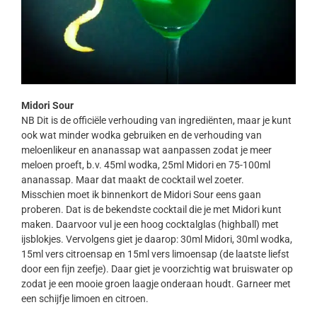
Midori Sour
NB Dit is de officiële verhouding van ingrediënten, maar je kunt
ook wat minder wodka gebruiken en de verhouding van
meloenlikeur en ananassap wat aanpassen zodat je meer
meloen proeft, b.v. 45ml wodka, 25ml Midori en 75-100ml
ananassap. Maar dat maakt de cocktail wel zoeter.
Misschien moet ik binnenkort de Midori Sour eens gaan
proberen. Dat is de bekendste cocktail die je met Midori kunt
maken. Daarvoor vul je een hoog cocktalglas (highball) met
ijsblokjes. Vervolgens giet je daarop: 30ml Midori, 30ml wodka,
15ml vers citroensap en 15ml vers limoensap (de laatste liefst
door een fijn zeefje). Daar giet je voorzichtig wat bruiswater op
zodat je een mooie groen laagje onderaan houdt. Garneer met
een schijfje limoen en citroen.