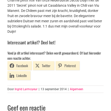
Charme pinot noir van onze Nederduitse Jacob Duijn met de
2011 ‘Secret’ pinot noir uit Casablanca Valley in Chili van Viu
Manent. De Chileen past met zijn kracht, kruidigheid, donker
fruit en zwoele bravour meer bij de bavette. De elegantere
subtielere Duitser met meer zuren en aardsheid past veel beter
bij Ottolenghi’s salade. 1:1 dus met mijn overall voorkeur voor
Duijn!
Interessant artikel? Deel het!
Vond je dit artikel interessant? Delen wordt gewaardeerd. Of laat hieronder
een reactie achter.
Facebook
Twitter
Pinterest
LinkedIn
Door
Ingrid Larmoyeur
|
13 september 2014
|
Algemeen
Geef een reactie