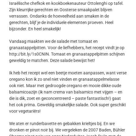
Israëlische chefkok en kookboekenauteur Ottolenghi op tafel.
Zijn kleurrijke gerechten en Oosterse smaakpalet blijven
verrassen. Ondanks de hoeveelheid aan smaken in de
gerechten, blijf je de individuele elementen proeven. Heel
bijzonder. En heel smakelijk!
Vandaag maakten we de salade met tomaat en
granaatappelpitten. Voor de liefhebbers, het recept vindt je op
http://bit.ly/1s0CNIN. Tomaat en granaatappelpitten schijnen
geweldig te matchen. Deze salade bewijst het!
Ik heb het recept wel een beetje moeten aanpassen, want verse
oregano kon ik zo snel niet vinden en granaatappelmelasse
ook niet. Maar met gedroogde oregano en mooie dikke oude
balsamicoazijn (ik nam crema van balsamico met vijgen – en
die is dik, zoet en geconcentreerd – paste fantastisch!) gaat
het ook prima. Geweldig smakelijke salade. Ook super geschikt
voor vegetariërs!
We aten er runderbavette en gebakken krieltjes bij. En we
dronken er pinot noir bij. We vergeleken de 2007 Baden, Bühler