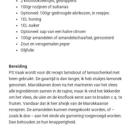
2 knoflookteentjes, gesnipperd
100gr rozijnen of sultanas
Optioneel: 100gr gedroogde abrikozen, in reepjes
1EL honing
1EL suiker
Optioneel: sap van een halve citroen
100gr amandelen of amandelschaafsel, geroosterd
Zout en versgemalen peper
Olijfolie
Bereiding
PS Vaak wordt voor dit recept lamsbout of lamsschenkel met
been gebruikt. De gaartijd is dan langer, ik heb stukjes lamsnek
genomen. Marokkanen doen na het marineren van het vlees
alle ingrediënten samen in de tajine, maar ik vind het lekkerder
om het vlees, de uien en de knoflook eerst aan te braden c.q. te
fruiten. Vandaar dat ik hier afwijk van de Marokkaanse
recepten. De amandelen kunnen meegekookt worden, of –
zoals ik doe – aan het einde als garnering toegevoegd worden.
Dan behouden ze hun knapperigheid.