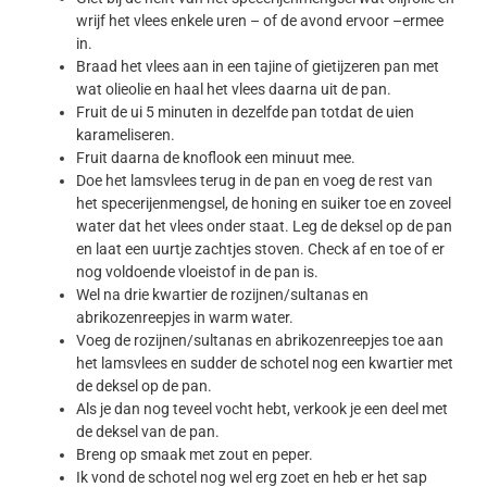
wrijf het vlees enkele uren – of de avond ervoor –ermee
in.
Braad het vlees aan in een tajine of gietijzeren pan met
wat olieolie en haal het vlees daarna uit de pan.
Fruit de ui 5 minuten in dezelfde pan totdat de uien
karameliseren.
Fruit daarna de knoflook een minuut mee.
Doe het lamsvlees terug in de pan en voeg de rest van
het specerijenmengsel, de honing en suiker toe en zoveel
water dat het vlees onder staat. Leg de deksel op de pan
en laat een uurtje zachtjes stoven. Check af en toe of er
nog voldoende vloeistof in de pan is.
Wel na drie kwartier de rozijnen/sultanas en
abrikozenreepjes in warm water.
Voeg de rozijnen/sultanas en abrikozenreepjes toe aan
het lamsvlees en sudder de schotel nog een kwartier met
de deksel op de pan.
Als je dan nog teveel vocht hebt, verkook je een deel met
de deksel van de pan.
Breng op smaak met zout en peper.
Ik vond de schotel nog wel erg zoet en heb er het sap