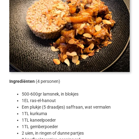
Ingrediënten
(4 personen)
500-600gr lamsnek, in blokjes
1EL ras-el-hanout
Een plukje (5 draadjes) saffraan, wat vermalen
1TL kurkuma
1TL kaneelpoeder
1TL gemberpoeder
2 uien, in ringen of dunne partjes