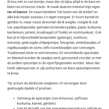
Ik hou niet zo van komijn, maar dat zit bijna altijd in de kant-en-
klare ras-el-hanout mixen. Ik maak daarom meestal mijn eigen
ras-el hanout
. De naam betekent ‘het beste van de winkel’ en
elke kok maakt sowieso z’n eigen mengsel. Er hoort kaneel en
gember in, maar naast de komijn die ik wegliet, voegde ik ook
toe: paprikapoeder, gemalen korianderzaadjes, peper, kurkuma,
kardemom, piment, kruidnagel (of foelie) en nootmuskaat. Ook
kun je er bijvoorbeeld laospoeder (galanga), zoethout,
steranijs, gedroogde chilipepertjes, fenugriek, venkelzaadjes of
nigellazaadjes en soms zelfs rozenblaadjes aan toevoegen.
Traditioneel zitten er wel minstens 20 verschillende specerijen
in! Meestal worden de zaadjes eerst geroosterd voordat ze met
de andere specerijen in de vijzel fijngemalen worden. Maar dat
hoeft allemaal niet; er zijn prima kant-en-klare specerijenmixen
te koop.
Tip: je kunt de abrikozen weglaten, of vervangen door
gedroogde dadels of pruimen.
Vermeng de specerijen (ras-el-hanout, saffraan,
kurkuma, kaneel, gember).
Giet bij de helft van het specerijenmengsel wat olijfolie en