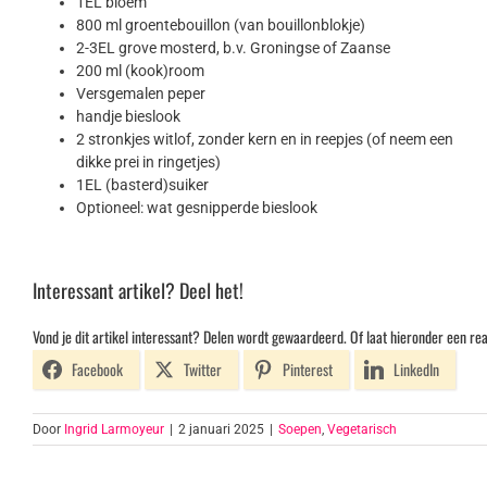
1EL bloem
800 ml groentebouillon (van bouillonblokje)
2-3EL grove mosterd, b.v. Groningse of Zaanse
200 ml (kook)room
Versgemalen peper
handje bieslook
2 stronkjes witlof, zonder kern en in reepjes (of neem een
dikke prei in ringetjes)
1EL (basterd)suiker
Optioneel: wat gesnipperde bieslook
Interessant artikel? Deel het!
Vond je dit artikel interessant? Delen wordt gewaardeerd. Of laat hieronder een rea
Facebook
Twitter
Pinterest
LinkedIn
Door
Ingrid Larmoyeur
|
2 januari 2025
|
Soepen
,
Vegetarisch