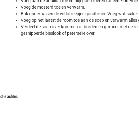
Voeg dan de bouillon toe en blijf goed roeren tot een klontvrij
Voeg de mosterd toe en verwarm.
Bak ondertussen de witlofreepjes goudbruin. Voeg wat suiker t
Voeg op het laatst de room toe aan de soep en verwarm alles
Verdeel de soep over kommen of borden en garneer met de reep
gesnipperde bieslook of peterselie over.
ctie achter.