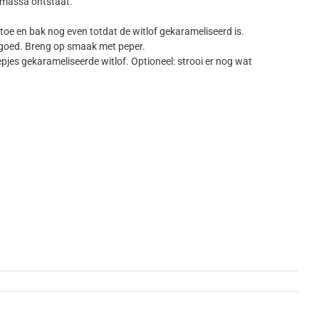
e massa ontstaat.
oe en bak nog even totdat de witlof gekarameliseerd is.
 goed. Breng op smaak met peper.
jes gekarameliseerde witlof. Optioneel: strooi er nog wat