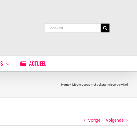
Zoeken
naar:
WS
ACTUEEL
Home
»
Mosterdsoep met gekarameliseerde witlof
Vorige
Volgende