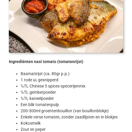
Ingrediënten nasi tomato (tomatenrijst)
Basmatirijst (ca. 80gr p.p.)
1 rode ui, gesnipperd
½TL Chinese 5 spices-specerijenmix
½TL gemberpoeder
½TL kaneelpoeder
Een blik tomatenpulp
200-300ml groentenbouillon (van bouillonblokje)
Enkele verse tomaten, zonder zaadlijsten en in blokjes
Kokosmelk
Zout en peper