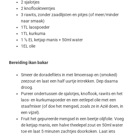
2 sjalotjes
2 knoflookteentjes
3 rawits, zonder zaadlijsten en pitjes (of meer/minder
naar smaak)
1TL laospoeder
1TL kurkuma
1 ½ EL ketjap manis + 50ml water
1EL olie
Bereiding ikan bakar
Smeer de doradefilets in met limoensap en (smoked)
zeezout en laat een half uurtje intrekken. Dep daarna
droog.
Pureer ondertussen de sjalotjes, knoflook, rawits en het
laos- en kurkumapoeder en een eetlepel olie met een
staafmixer (of doe het mengsel, zoals ze in Azië doen, in
een vijzel).
Fruit het gepureerde mengsel in een beetje olijfolie. Voeg
de ketjap manis, een halve theelepel zout en 50ml water
toe en laat 5 minuten zachtjes doorkoken. Laat iets