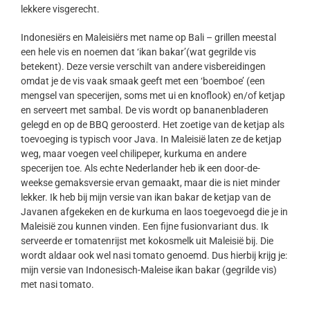
lekkere visgerecht.
Indonesiërs en Maleisiërs met name op Bali – grillen meestal
een hele vis en noemen dat ‘ikan bakar’(wat gegrilde vis
betekent). Deze versie verschilt van andere visbereidingen
omdat je de vis vaak smaak geeft met een ‘boemboe’ (een
mengsel van specerijen, soms met ui en knoflook) en/of ketjap
en serveert met sambal. De vis wordt op bananenbladeren
gelegd en op de BBQ geroosterd. Het zoetige van de ketjap als
toevoeging is typisch voor Java. In Maleisië laten ze de ketjap
weg, maar voegen veel chilipeper, kurkuma en andere
specerijen toe. Als echte Nederlander heb ik een door-de-
weekse gemaksversie ervan gemaakt, maar die is niet minder
lekker. Ik heb bij mijn versie van ikan bakar de ketjap van de
Javanen afgekeken en de kurkuma en laos toegevoegd die je in
Maleisië zou kunnen vinden. Een fijne fusionvariant dus. Ik
serveerde er tomatenrijst met kokosmelk uit Maleisië bij. Die
wordt aldaar ook wel nasi tomato genoemd. Dus hierbij krijg je:
mijn versie van Indonesisch-Maleise ikan bakar (gegrilde vis)
met nasi tomato.