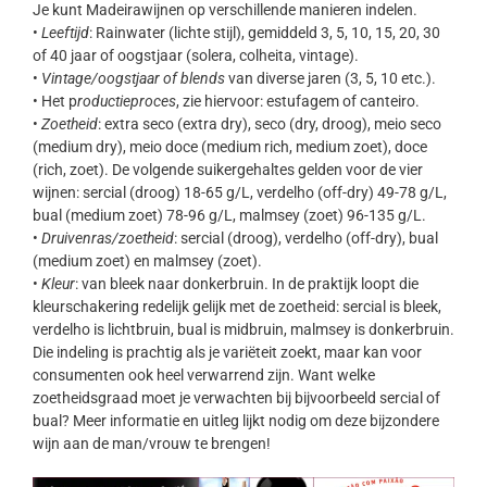
Je kunt Madeirawijnen op verschillende manieren indelen.
•
Leeftijd
: Rainwater (lichte stijl), gemiddeld 3, 5, 10, 15, 20, 30
of 40 jaar of oogstjaar (solera, colheita, vintage).
•
Vintage/oogstjaar of blends
van diverse jaren (3, 5, 10 etc.).
• Het p
roductieproces
, zie hiervoor: estufagem of canteiro.
•
Zoetheid
: extra seco (extra dry), seco (dry, droog), meio seco
(medium dry), meio doce (medium rich, medium zoet), doce
(rich, zoet). De volgende suikergehaltes gelden voor de vier
wijnen: sercial (droog) 18-65 g/L, verdelho (off-dry) 49-78 g/L,
bual (medium zoet) 78-96 g/L, malmsey (zoet) 96-135 g/L.
•
Druivenras/zoetheid
: sercial (droog), verdelho (off-dry), bual
(medium zoet) en malmsey (zoet).
•
Kleur
: van bleek naar donkerbruin. In de praktijk loopt die
kleurschakering redelijk gelijk met de zoetheid: sercial is bleek,
verdelho is lichtbruin, bual is midbruin, malmsey is donkerbruin.
Die indeling is prachtig als je variëteit zoekt, maar kan voor
consumenten ook heel verwarrend zijn. Want welke
zoetheidsgraad moet je verwachten bij bijvoorbeeld sercial of
bual? Meer informatie en uitleg lijkt nodig om deze bijzondere
wijn aan de man/vrouw te brengen!