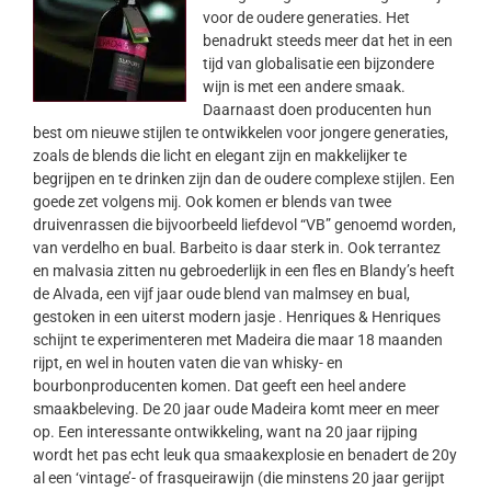
voor de oudere generaties. Het
benadrukt steeds meer dat het in een
tijd van globalisatie een bijzondere
wijn is met een andere smaak.
Daarnaast doen producenten hun
best om nieuwe stijlen te ontwikkelen voor jongere generaties,
zoals de blends die licht en elegant zijn en makkelijker te
begrijpen en te drinken zijn dan de oudere complexe stijlen. Een
goede zet volgens mij. Ook komen er blends van twee
druivenrassen die bijvoorbeeld liefdevol “VB” genoemd worden,
van verdelho en bual. Barbeito is daar sterk in. Ook terrantez
en malvasia zitten nu gebroederlijk in een fles en Blandy’s heeft
de Alvada, een vijf jaar oude blend van malmsey en bual,
gestoken in een uiterst modern jasje . Henriques & Henriques
schijnt te experimenteren met Madeira die maar 18 maanden
rijpt, en wel in houten vaten die van whisky- en
bourbonproducenten komen. Dat geeft een heel andere
smaakbeleving. De 20 jaar oude Madeira komt meer en meer
op. Een interessante ontwikkeling, want na 20 jaar rijping
wordt het pas echt leuk qua smaakexplosie en benadert de 20y
al een ‘vintage’- of frasqueirawijn (die minstens 20 jaar gerijpt