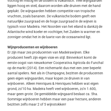
vochtig en mistig en de bodem is vulkanisch. Veel wijngaarden
liggen hoog en steil, daarom worden alle druiven met de hand
geplukt. De wijngaarden hebben competitie van tropische
vruchten, zoals bananen. De vulkanische bodem geeft een
natuurlijke zuurgraad en de hoge zuurgraad in de wijnen is
typisch voor Madeira. Het Noorden van het eiland is dankzij de
Atlantische wind koeler en vochtiger, het Zuiden is warmer en
zonniger omdat het in de luwte van de oceaanwind ligt.
Wijnproducenten en wijnboeren
Er zijn maar zes producenten van Madeirawijnen. Elke
producent heeft zijn eigen visie en stijl. Binnenkort komt de
eerste oogst van nieuwkomer Cooperativa Agricola do Funchal
op de markt (2014). Een nichemarkt dus met een zeer beperkt
aantal spelers. Net als in Champagne, bezitten de producenten
geen eigen wijngaarden, maar kopen ze druiven in van
wijnboeren. Alleen Henriques & Henriques hebben wat eigen
grond, zo’10 ha. Madeira heeft veel wijnboeren, zo’n 1.600,
maar geen grote. De gemiddelde wijngaard beslaat ca. 5ha.
Sommige wijnboeren hebben maar een paar hectare, anderen
bezitten zelfs maar 2 of 5 wijnstokken!