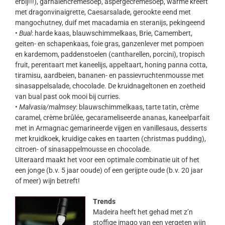
erbij!!!), garnalencrèmesoep, aspergecrèmesoep, warme kreeft
met dragonvinaigrette, Caesarsalade, gerookte eend met
mangochutney, duif met macadamia en steranijs, pekingeend
•
Bual
: harde kaas, blauwschimmelkaas, Brie, Camembert,
geiten- en schapenkaas, foie gras, ganzenlever met pompoen
en kardemom, paddenstoelen (cantharellen, porcini), tropisch
fruit, perentaart met kaneelijs, appeltaart, honing panna cotta,
tiramisu, aardbeien, bananen- en passievruchtenmousse met
sinasappelsalade, chocolade. De kruidnageltonen en zoetheid
van bual past ook mooi bij curries.
•
Malvasia/malmsey
: blauwschimmelkaas, tarte tatin, crème
caramel, crème brûlée, gecarameliseerde ananas, kaneelparfait
met in Armagnac gemarineerde vijgen en vanillesaus, desserts
met kruidkoek, kruidige cakes en taarten (christmas pudding),
citroen- of sinasappelmousse en chocolade.
Uiteraard maakt het voor een optimale combinatie uit of het
een jonge (b.v. 5 jaar ooude) of een gerijpte oude (b.v. 20 jaar
of meer) wijn betreft!
Trends
Madeira heeft het gehad met z’n
stoffige imago van een vergeten wijn