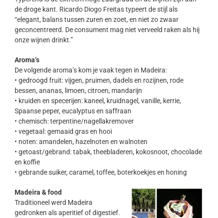
de droge kant. Ricardo Diogo Freitas typeert de stijl als
“elegant, balans tussen zuren en zoet, en niet zo zwaar
geconcentreerd. De consument mag niet verveeld raken als hij
onze wijnen drinkt.”
Aroma’s
De volgende aroma’s kom je vaak tegen in Madeira:
• gedroogd fruit: vijgen, pruimen, dadels en rozijnen, rode
bessen, ananas, limoen, citroen, mandarijn
• kruiden en specerijen: kaneel, kruidnagel, vanille, kerrie,
Spaanse peper, eucalyptus en saffraan
• chemisch: terpentine/nagellakremover
• vegetaal: gemaaid gras en hooi
• noten: amandelen, hazelnoten en walnoten
• getoast/gebrand: tabak, theebladeren, kokosnoot, chocolade
en koffie
• gebrande suiker, caramel, toffee, boterkoekjes en honing
Madeira & food
Traditioneel werd Madeira
gedronken als aperitief of digestief.