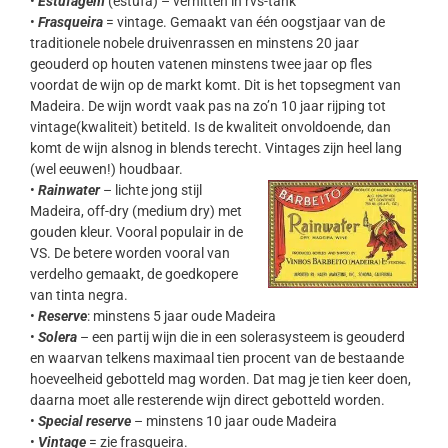
•
Estufagem
(estufa) – verhitten in rvs-tank
•
Frasqueira
= vintage. Gemaakt van één oogstjaar van de
traditionele nobele druivenrassen en minstens 20 jaar
geouderd op houten vatenen minstens twee jaar op fles
voordat de wijn op de markt komt. Dit is het topsegment van
Madeira. De wijn wordt vaak pas na zo’n 10 jaar rijping tot
vintage(kwaliteit) betiteld. Is de kwaliteit onvoldoende, dan
komt de wijn alsnog in blends terecht. Vintages zijn heel lang
(wel eeuwen!) houdbaar.
•
Rainwater
– lichte jong stijl
Madeira, off-dry (medium dry) met
gouden kleur. Vooral populair in de
VS. De betere worden vooral van
verdelho gemaakt, de goedkopere
van tinta negra.
•
Reserve
: minstens 5 jaar oude Madeira
•
Solera
– een partij wijn die in een solerasysteem is geouderd
en waarvan telkens maximaal tien procent van de bestaande
hoeveelheid gebotteld mag worden. Dat mag je tien keer doen,
daarna moet alle resterende wijn direct gebotteld worden.
•
Special reserve
– minstens 10 jaar oude Madeira
•
Vintage
= zie frasqueira.