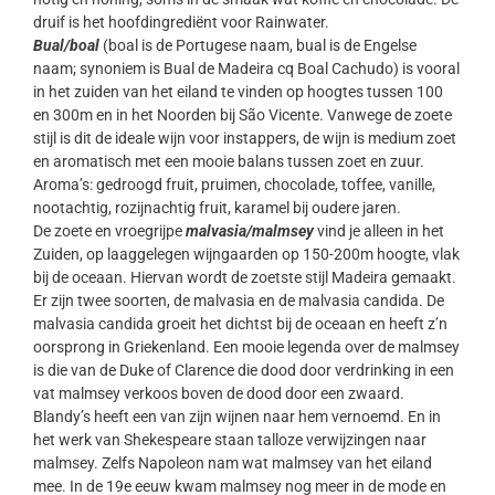
druif is het hoofdingrediënt voor Rainwater.
Bual/boal
(boal is de Portugese naam, bual is de Engelse
naam; synoniem is Bual de Madeira cq Boal Cachudo) is vooral
in het zuiden van het eiland te vinden op hoogtes tussen 100
en 300m en in het Noorden bij São Vicente. Vanwege de zoete
stijl is dit de ideale wijn voor instappers, de wijn is medium zoet
en aromatisch met een mooie balans tussen zoet en zuur.
Aroma’s: gedroogd fruit, pruimen, chocolade, toffee, vanille,
nootachtig, rozijnachtig fruit, karamel bij oudere jaren.
De zoete en vroegrijpe
malvasia/malmsey
vind je alleen in het
Zuiden, op laaggelegen wijngaarden op 150-200m hoogte, vlak
bij de oceaan. Hiervan wordt de zoetste stijl Madeira gemaakt.
Er zijn twee soorten, de malvasia en de malvasia candida. De
malvasia candida groeit het dichtst bij de oceaan en heeft z’n
oorsprong in Griekenland. Een mooie legenda over de malmsey
is die van de Duke of Clarence die dood door verdrinking in een
vat malmsey verkoos boven de dood door een zwaard.
Blandy’s heeft een van zijn wijnen naar hem vernoemd. En in
het werk van Shekespeare staan talloze verwijzingen naar
malmsey. Zelfs Napoleon nam wat malmsey van het eiland
mee. In de 19e eeuw kwam malmsey nog meer in de mode en