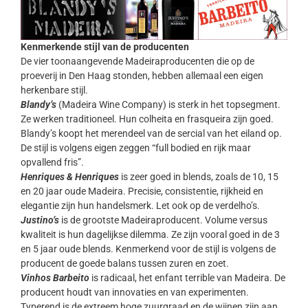
Kenmerkende stijl van de producenten
De vier toonaangevende Madeiraproducenten die op de
proeverij in Den Haag stonden, hebben allemaal een eigen
herkenbare stijl.
Blandy’s
(Madeira Wine Company) is sterk in het topsegment.
Ze werken traditioneel. Hun colheita en frasqueira zijn goed.
Blandy’s koopt het merendeel van de sercial van het eiland op.
De stijl is volgens eigen zeggen “full bodied en rijk maar
opvallend fris”.
Henriques & Henriques
is zeer goed in blends, zoals de 10, 15
en 20 jaar oude Madeira. Precisie, consistentie, rijkheid en
elegantie zijn hun handelsmerk. Let ook op de verdelho’s.
Justino’s
is de grootste Madeiraproducent. Volume versus
kwaliteit is hun dagelijkse dilemma. Ze zijn vooral goed in de 3
en 5 jaar oude blends. Kenmerkend voor de stijl is volgens de
producent de goede balans tussen zuren en zoet.
Vinhos Barbeito
is radicaal, het enfant terrible van Madeira. De
producent houdt van innovaties en van experimenten.
Typerend is de extreem hoge zuurgraad en de wijnen zijn aan