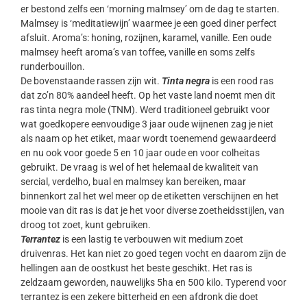
er bestond zelfs een ‘morning malmsey’ om de dag te starten.
Malmsey is ‘meditatiewijn’ waarmee je een goed diner perfect
afsluit. Aroma’s: honing, rozijnen, karamel, vanille. Een oude
malmsey heeft aroma’s van toffee, vanille en soms zelfs
runderbouillon.
De bovenstaande rassen zijn wit.
Tinta negra
is een rood ras
dat zo’n 80% aandeel heeft. Op het vaste land noemt men dit
ras tinta negra mole (TNM). Werd traditioneel gebruikt voor
wat goedkopere eenvoudige 3 jaar oude wijnenen zag je niet
als naam op het etiket, maar wordt toenemend gewaardeerd
en nu ook voor goede 5 en 10 jaar oude en voor colheitas
gebruikt. De vraag is wel of het helemaal de kwaliteit van
sercial, verdelho, bual en malmsey kan bereiken, maar
binnenkort zal het wel meer op de etiketten verschijnen en het
mooie van dit ras is dat je het voor diverse zoetheidsstijlen, van
droog tot zoet, kunt gebruiken.
Terrantez
is een lastig te verbouwen wit medium zoet
druivenras. Het kan niet zo goed tegen vocht en daarom zijn de
hellingen aan de oostkust het beste geschikt. Het ras is
zeldzaam geworden, nauwelijks 5ha en 500 kilo. Typerend voor
terrantez is een zekere bitterheid en een afdronk die doet