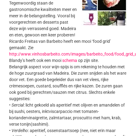
Tegenwoordig staan de
gastronomische kwaliteiten meer en
meer in de belangstelling. Vooral bij
voorgerechten en desserts past
deze wijn verrassend goed. Madeira
en eten, gewoon een keer proberen!
Ricardo Freitas van Barbeito heeft een mooi ‘food grid’
gemaakt. Zie
http://www.vinhosbarbeito.com/images/barbeito_food/food_grid_
Blandy’s heeft ook een mooi
schema
op zijn site.
Belangrijk aspect voor wijn-spijs is om rekening te houden met
de hoge zuurgraad van Madeira. Die zuren snijden als het ware
door vet. Een goede begeleider dus van vet vlees, rijke
crèmesoepen, custard, soufflés en rijke kazen. De zuren gaan
ook goed bij gerechten/sauzen met citrus. Slechts enkele
suggesties:
•
Sercial
: licht gekoeld als aperitief met olijven en amandelen of
bij sushi, oesters, inktviscarpaccio met tomaten-
koriandervinaigrette, zalmtartaar, proscuitto met ham, krab,
verse tonijn(sashimi).
•
Verdelho
: aperitief, ossenstaartsoep (nee, niet erin maar