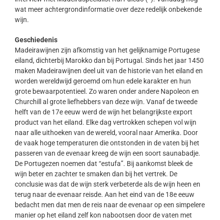
wat meer achtergrondinformatie over deze redelijk onbekende
wijn.
Geschiedenis
Madeirawijnen zijn afkomstig van het gelijknamige Portugese
eiland, dichterbij Marokko dan bij Portugal. Sinds het jaar 1450
maken Madeirawijnen deel uit van de historie van het eiland en
worden wereldwijd geroemd om hun edele karakter en hun
grote bewaarpotentieel. Zo waren onder andere Napoleon en
Churchill al grote liefhebbers van deze wijn. Vanaf de tweede
helft van de 17e eeuw werd de wijn het belangrijkste export
product van het eiland. Elke dag vertrokken schepen vol wijn
naar alle uithoeken van de wereld, vooral naar Amerika. Door
de vaak hoge temperaturen die ontstonden in de vaten bij het
passeren van de evenaar kreeg de wijn een soort saunabadje.
De Portugezen noemen dat “estufa”. Bij aankomst bleek de
wijn beter en zachter te smaken dan bij het vertrek. De
conclusie was dat de wijn sterk verbeterde als de wijn heen en
terug naar de evenaar reisde. Aan het eind van de 18e eeuw
bedacht men dat men de reis naar de evenaar op een simpelere
manier op het eiland zelf kon nabootsen door de vaten met