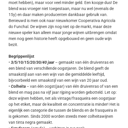
moet hebben), maar voor veel minder geld. Een koopje dus! De
blend was vroeger niet toegestaan, maar nu wel (evenals de
15y) en daar maken producenten dankbaar gebruik van.
Benieuwd is men ook naar nieuwkomer Cooperativa Agricola
do Funchal. De wijnen zijn nog niet op de markt, maar deze
nieuwe speler kan alleen maar jonge wijnen uitbrengen omdat
men nog geen historie heeft opgebouwd en geen oude wijn
bezit.
Begrippenlijst
•
3/5/10/15/20/30/40 jaar
– gemaakt van één druivenras en
een blend van verschillende oogstjaren. De blend geeft de
smaakstijl aan van een wijn van die gemiddelde leeftijd,
bijvoorbeeld een smaakstijl van een wijn van 20 jaar oud.
•
Colheita
– van één oogst(jaar) van één druivenras of van een
blend en mag pas na vijf jaar rijping worden gebotteld. Let op:
deze wijnen hebben, net als vintage/frasqueira een oogstjaar
op het etiket, maar de kwaliteit en concentratie is minder! Het is
eigenlijk een categorie die tussen de blends en de frasqueira in
is gekomen. Sinds 2000 worden steeds meer colheitawijnen
van tinta negra gemaakt.