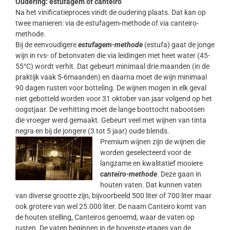
Oudering: estufagem of canteiro
Na het vinificatieproces vindt de oudering plaats. Dat kan op
twee manieren: via de estufagem-methode of via canteiro-
methode.
Bij de eenvoudigere
estufagem-methode
(estufa) gaat de jonge
wijn in rvs- of betonvaten die via leidingen met heet water (45-
55°C) wordt verhit. Dat gebeurt minimaal drie maanden (in de
praktijk vaak 5-6maanden) en daarna moet de wijn minimaal
90 dagen rusten voor botteling. De wijnen mogen in elk geval
niet gebotteld worden voor 31 oktober van jaar volgend op het
oogstjaar. De verhitting moet de lange boottocht nabootsen
die vroeger werd gemaakt. Gebeurt veel met wijnen van tinta
negra en bij de jongere (3 tot 5 jaar) oude blends.
Premium wijnen zijn de wijnen die
worden geselecteerd voor de
langzame en kwalitatief mooiere
canteiro-methode
. Deze gaan in
houten vaten. Dat kunnen vaten
van diverse grootte zijn, bijvoorbeeld 500 liter of 700 liter maar
ook grotere van wel 25.000 liter. De naam Canteiro komt van
de houten stelling, Canteiros genoemd, waar de vaten op
rusten. De vaten beginnen in de bovenste etages van de