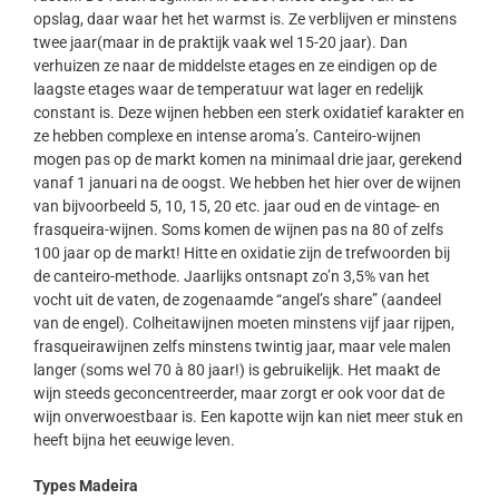
opslag, daar waar het het warmst is. Ze verblijven er minstens
twee jaar(maar in de praktijk vaak wel 15-20 jaar). Dan
verhuizen ze naar de middelste etages en ze eindigen op de
laagste etages waar de temperatuur wat lager en redelijk
constant is. Deze wijnen hebben een sterk oxidatief karakter en
ze hebben complexe en intense aroma’s. Canteiro-wijnen
mogen pas op de markt komen na minimaal drie jaar, gerekend
vanaf 1 januari na de oogst. We hebben het hier over de wijnen
van bijvoorbeeld 5, 10, 15, 20 etc. jaar oud en de vintage- en
frasqueira-wijnen. Soms komen de wijnen pas na 80 of zelfs
100 jaar op de markt! Hitte en oxidatie zijn de trefwoorden bij
de canteiro-methode. Jaarlijks ontsnapt zo’n 3,5% van het
vocht uit de vaten, de zogenaamde “angel’s share” (aandeel
van de engel). Colheitawijnen moeten minstens vijf jaar rijpen,
frasqueirawijnen zelfs minstens twintig jaar, maar vele malen
langer (soms wel 70 à 80 jaar!) is gebruikelijk. Het maakt de
wijn steeds geconcentreerder, maar zorgt er ook voor dat de
wijn onverwoestbaar is. Een kapotte wijn kan niet meer stuk en
heeft bijna het eeuwige leven.
Types Madeira