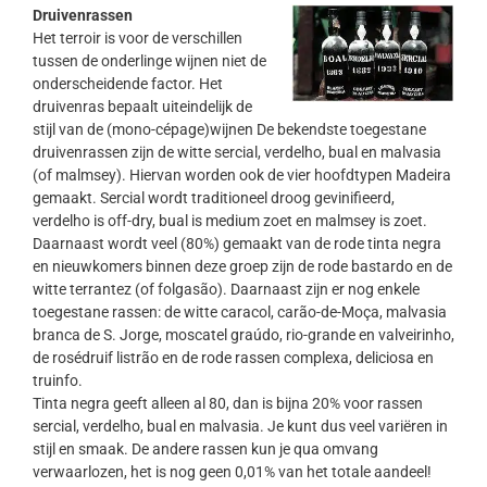
Druivenrassen
Het terroir is voor de verschillen
tussen de onderlinge wijnen niet de
onderscheidende factor. Het
druivenras bepaalt uiteindelijk de
stijl van de (mono-cépage)wijnen De bekendste toegestane
druivenrassen zijn de witte sercial, verdelho, bual en malvasia
(of malmsey). Hiervan worden ook de vier hoofdtypen Madeira
gemaakt. Sercial wordt traditioneel droog gevinifieerd,
verdelho is off-dry, bual is medium zoet en malmsey is zoet.
Daarnaast wordt veel (80%) gemaakt van de rode tinta negra
en nieuwkomers binnen deze groep zijn de rode bastardo en de
witte terrantez (of folgasão). Daarnaast zijn er nog enkele
toegestane rassen: de witte caracol, carão-de-Moça, malvasia
branca de S. Jorge, moscatel graúdo, rio-grande en valveirinho,
de rosédruif listrão en de rode rassen complexa, deliciosa en
truinfo.
Tinta negra geeft alleen al 80, dan is bijna 20% voor rassen
sercial, verdelho, bual en malvasia. Je kunt dus veel variëren in
stijl en smaak. De andere rassen kun je qua omvang
verwaarlozen, het is nog geen 0,01% van het totale aandeel!