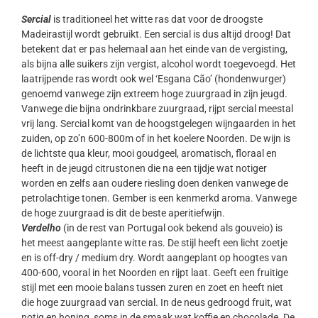
Sercial
is traditioneel het witte ras dat voor de droogste
Madeirastijl wordt gebruikt. Een sercial is dus altijd droog! Dat
betekent dat er pas helemaal aan het einde van de vergisting,
als bijna alle suikers zijn vergist, alcohol wordt toegevoegd. Het
laatrijpende ras wordt ook wel ‘Esgana Cão’ (hondenwurger)
genoemd vanwege zijn extreem hoge zuurgraad in zijn jeugd.
Vanwege die bijna ondrinkbare zuurgraad, rijpt sercial meestal
vrij lang. Sercial komt van de hoogstgelegen wijngaarden in het
zuiden, op zo’n 600-800m of in het koelere Noorden. De wijn is
de lichtste qua kleur, mooi goudgeel, aromatisch, floraal en
heeft in de jeugd citrustonen die na een tijdje wat notiger
worden en zelfs aan oudere riesling doen denken vanwege de
petrolachtige tonen. Gember is een kenmerkd aroma. Vanwege
de hoge zuurgraad is dit de beste aperitiefwijn.
Verdelho
(in de rest van Portugal ook bekend als gouveio) is
het meest aangeplante witte ras. De stijl heeft een licht zoetje
en is off-dry / medium dry. Wordt aangeplant op hoogtes van
400-600, vooral in het Noorden en rijpt laat. Geeft een fruitige
stijl met een mooie balans tussen zuren en zoet en heeft niet
die hoge zuurgraad van sercial. In de neus gedroogd fruit, wat
notig en honing, soms in de smaak wat koffie en chocolade. De