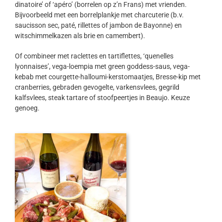
dinatoire’ of ‘apéro’ (borrelen op z’n Frans) met vrienden.
Bijvoorbeeld met een borrelplankje met charcuterie (b.v.
saucisson sec, paté, rillettes of jambon de Bayonne) en
witschimmelkazen als brie en camembert).
Of combineer met raclettes en tartiflettes, ‘quenelles
lyonnaises’, vega-loempia met green goddess-saus, vega-
kebab met courgette-halloumi-kerstomaatjes, Bresse-kip met
cranberries, gebraden gevogelte, varkensvlees, gegrild
kalfsvlees, steak tartare of stoofpeertjes in Beaujo. Keuze
genoeg.