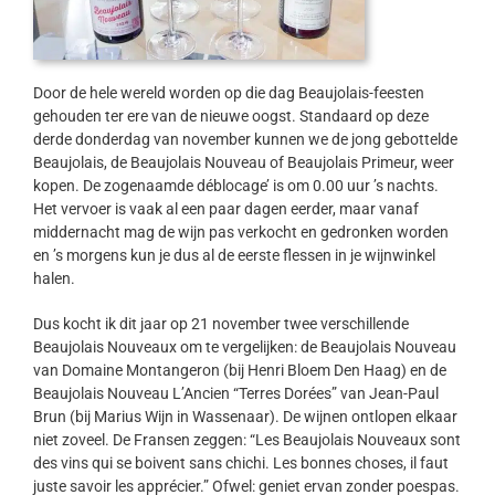
Door de hele wereld worden op die dag Beaujolais-feesten
gehouden ter ere van de nieuwe oogst. Standaard op deze
derde donderdag van november kunnen we de jong gebottelde
Beaujolais, de Beaujolais Nouveau of Beaujolais Primeur, weer
kopen. De zogenaamde déblocage’ is om 0.00 uur ’s nachts.
Het vervoer is vaak al een paar dagen eerder, maar vanaf
middernacht mag de wijn pas verkocht en gedronken worden
en ’s morgens kun je dus al de eerste flessen in je wijnwinkel
halen.
Dus kocht ik dit jaar op 21 november twee verschillende
Beaujolais Nouveaux om te vergelijken: de Beaujolais Nouveau
van Domaine Montangeron (bij Henri Bloem Den Haag) en de
Beaujolais Nouveau L’Ancien “Terres Dorées” van Jean-Paul
Brun (bij Marius Wijn in Wassenaar). De wijnen ontlopen elkaar
niet zoveel. De Fransen zeggen: “Les Beaujolais Nouveaux sont
des vins qui se boivent sans chichi. Les bonnes choses, il faut
juste savoir les apprécier.” Ofwel: geniet ervan zonder poespas.