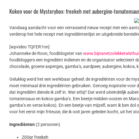
Koken voor de Mysterybox: freekeh met aubergine-tomatensau
Vandaag aandacht voor een verrassend nieuw recept met een aantal
verderop het hele recept met ingrediëntenlijst en uitgebreide bereid
​[wpvideo TQFER1nn]​
Johanneke de Roon, foodblogster van
www.bijnanetzolekkeralsthui
foodbloggers een ingrediënt indienen en de organisator selecteert d
chocolade, groene asperges, gamba’s, aardpeer, aubergine, kokos, k
Gelukkig werd het een werkbaar geheel: de ingrediënten voor de mys
moet minimaal drie ingrediënten gebruiken. Genoeg inspiratie voor de
dat ingrediënt diende ik zelf in. Wat erbij?
Dat werd uiteindelijk aube
tomatensaus en kokos-gamba’s. Een beetje midden-oosten en Marokko
gamba’s en verse kokos). En een beetje van mijzelf, want ik ben dol 
voor het eerst mijn friteuse, die ik ooit jaren geleden kocht, uit het 
Ingrediënten
(2 personen)
200gr freekeh