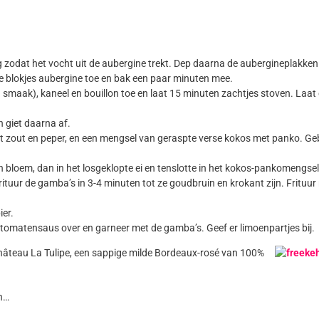
 zodat het vocht uit de aubergine trekt. Dep daarna de aubergineplakken d
g de blokjes aubergine toe en bak een paar minuten mee.
n smaak), kaneel en bouillon toe en laat 15 minuten zachtjes stoven. Laa
 giet daarna af.
 met zout en peper, en een mengsel van geraspte verse kokos met panko. G
 bloem, dan in het losgeklopte ei en tenslotte in het kokos-pankomengsel
ituur de gamba’s in 3-4 minuten tot ze goudbruin en krokant zijn. Frituur ni
ier.
-tomatensaus over en garneer met de gamba’s. Geef er limoenpartjes bij.
t’s Château La Tulipe, een sappige milde Bordeaux-rosé van 100%
in…