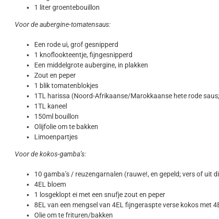
1 liter groentebouillon
Voor de aubergine-tomatensaus:
Een rode ui, grof gesnipperd
1 knoflookteentje, fijngesnipperd
Een middelgrote aubergine, in plakken
Zout en peper
1 blik tomatenblokjes
1TL harissa (Noord-Afrikaanse/Marokkaanse hete rode saus; 
1TL kaneel
150ml bouillon
Olijfolie om te bakken
Limoenpartjes
Voor de kokos-gamba’s:
10 gamba’s / reuzengarnalen (rauwe!, en gepeld; vers of uit die
4EL bloem
1 losgeklopt ei met een snufje zout en peper
8EL van een mengsel van 4EL fijngeraspte verse kokos met 
Olie om te frituren/bakken