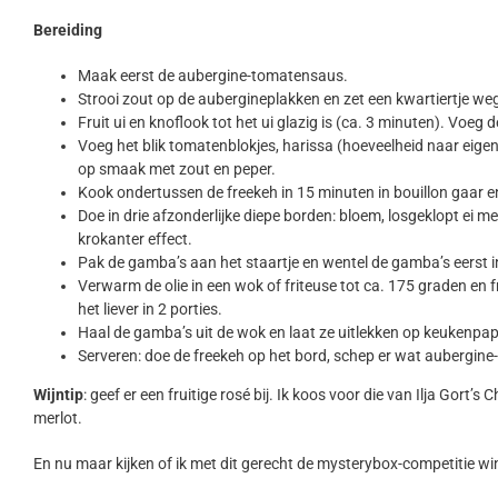
Bereiding
Maak eerst de aubergine-tomatensaus.
Strooi zout op de aubergineplakken en zet een kwartiertje weg
Fruit ui en knoflook tot het ui glazig is (ca. 3 minuten). Voe
Voeg het blik tomatenblokjes, harissa (hoeveelheid naar eige
op smaak met zout en peper.
Kook ondertussen de freekeh in 15 minuten in bouillon gaar en
Doe in drie afzonderlijke diepe borden: bloem, losgeklopt ei
krokanter effect.
Pak de gamba’s aan het staartje en wentel de gamba’s eerst in
Verwarm de olie in een wok of friteuse tot ca. 175 graden en fr
het liever in 2 porties.
Haal de gamba’s uit de wok en laat ze uitlekken op keukenpap
Serveren: doe de freekeh op het bord, schep er wat aubergine
Wijntip
: geef er een fruitige rosé bij. Ik koos voor die van Ilja Gor
merlot.
En nu maar kijken of ik met dit gerecht de mysterybox-competitie w