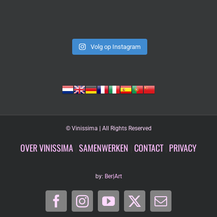
Volg op Instagram
©
Vinissima | All Rights Reserved
OVER VINISSIMA
|
SAMENWERKEN
|
CONTACT
|
PRIVACY
by:
Ber|Art
Facebook
Instagram
YouTube
X
E-