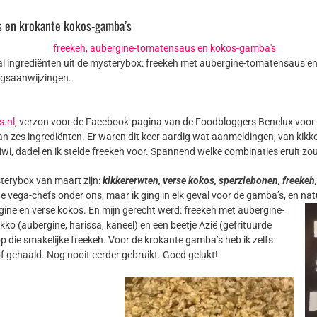
s en krokante kokos-gamba’s
 ingrediënten uit de mysterybox: freekeh met aubergine-tomatensaus en 
ingsaanwijzingen.
s.nl
, verzon voor de Facebook-pagina van de Foodbloggers Benelux voor
an zes ingrediënten. Er waren dit keer aardig wat aanmeldingen, van kikk
iwi, dadel en ik stelde freekeh voor. Spannend welke combinaties eruit 
terybox van maart zijn:
kikkererwten, verse kokos, sperziebonen, freekeh
 vega-chefs onder ons, maar ik ging in elk geval voor de gamba’s, en natu
rgine en verse kokos. En mijn gerecht werd: freekeh met aubergine-
 (aubergine, harissa, kaneel) en een beetje Azië (gefrituurde
op die smakelijke freekeh. Voor de krokante gamba’s heb ik zelfs
stof gehaald. Nog nooit eerder gebruikt. Goed gelukt!