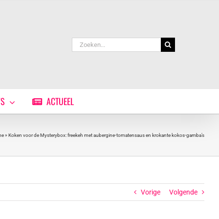
Zoeken
naar:
WS
ACTUEEL
me
»
Koken voor de Mysterybox: freekeh met aubergine-tomatensaus en krokante kokos-gamba’s
Vorige
Volgende