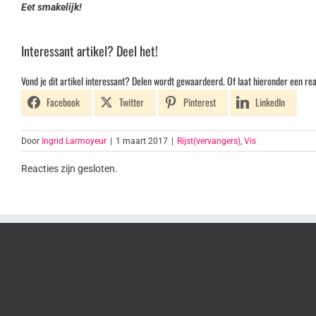
Eet smakelijk!
Interessant artikel? Deel het!
Vond je dit artikel interessant? Delen wordt gewaardeerd. Of laat hieronder een rea
Facebook
Twitter
Pinterest
LinkedIn
Door
Ingrid Larmoyeur
|
1 maart 2017
|
Rijst(vervangers)
,
Vis
Reacties zijn gesloten.