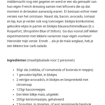
middernacht nog niet gegeten en werd er een sla gemaakt van
hun eigen French dressing samen met leftovers die op dat
moment in de keuken aanwezig waren. Er bestaan echter meer
versies van het ontstaan. Naast sla, bacon, avocado, tomaat
en kip, kun je verder ook nog toevoegen: blokjes komkommer,
gekookte eitjes in parten en blokjes blauwschimmelkaas (b.v.
Roquefort, Shropshire Blue of Stilton). Ga dus vooral zelf lekker
experimenteren met lekkere varianten naar eigen voorkeur!
Hieronder mijn versie. Enneh … als je de maïs weglaat, heb je
een lekkere low carb-salade.
Ingrediënten
(maaltijdsalade voor 2 personen)
50gr sla (veldsla; of romainesla of botersla in reepjes)
1 gerookte kipfilet, in blokjes
2 eetrijpe avocado’s, in blokjes en besprenkeld met
citroensap
125gr baconreepjes
Een klein blikje maïs, uitgelekt
200gr kerstomaatjes, gehalveerd
2 bosuitjes, in ringetjes, of wat gesnipperde bieslook