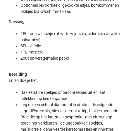
Optioneel bijvoorbeeld: gekookte eitjes, komkommer en
blokjes blauwschimmelkaas
Dressing:
2EL rode wijnazijn (of witte wijnazijn, ciderazijn of witte
balsamico)
5EL olijfolie
1TL mosterd
Zout en versgemalen peper
Bereiding
En zo doe je het.
Bak eerst de spekjes of baconreepjes uit en laat
uitlekken op keukenpapier.
Leg op een schaal diagonaal in stroken de volgende
ingrediënten: sla, blokjes gerookte kip, blokjes avocado
(doe die op het laatst en besprenkel met citroensap
tegen het verkleuren), de uitgebakken spekjes,
maïskorrels, gehalveerde kerstomaatjes en ringetjes