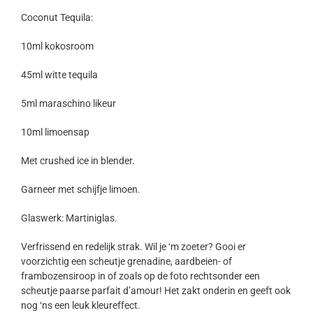
Coconut Tequila:
10ml kokosroom
45ml witte tequila
5ml maraschino likeur
10ml limoensap
Met crushed ice in blender.
Garneer met schijfje limoen.
Glaswerk: Martiniglas.
Verfrissend en redelijk strak. Wil je ‘m zoeter? Gooi er
voorzichtig een scheutje grenadine, aardbeien- of
frambozensiroop in of zoals op de foto rechtsonder een
scheutje paarse parfait d’amour! Het zakt onderin en geeft ook
nog ‘ns een leuk kleureffect.