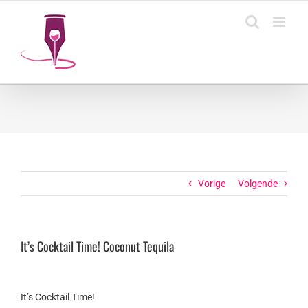
Ga
naar
inhoud
Vorige
Volgende
It’s Cocktail Time! Coconut Tequila
It’s Cocktail Time!