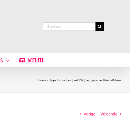
Zoeken
naar:
WS
ACTUEEL
Home
»
Hippe frisdranken (deel 13): (niet) tipsy met Oriental Mama
Vorige
Volgende