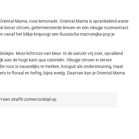
 Oriental Mama, rose lemonade. Oriental Mama is sprankelend water
k bevat citroen, gefermenteerde limoen en een vleugje rozenextract
 en vanaf het blikje knipoogt een Russische matroesjka-pop je
okjes. Mooi lichtroze van kleur. In de aanzet vrij zoet, opvallend
 aan de hoge kant qua calorieën. Vleugje citroen in eerste
p. De roos is nauwelijks te merken, hooguit als ondersteuning, maar
ets te floraal en heftig, bijna weeïg. Daarvan kan je Oriental Mama
 een straffe zomercocktail op.