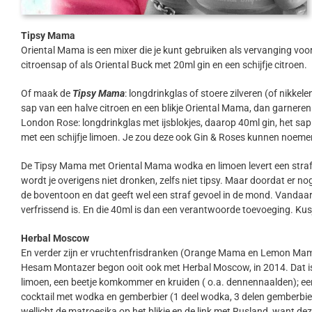
Tipsy Mama
Oriental Mama is een mixer die je kunt gebruiken als vervanging voor
citroensap of als Oriental Buck met 20ml gin en een schijfje citroen.
Of maak de
Tipsy Mama
: longdrinkglas of stoere zilveren (of nikkel
sap van een halve citroen en een blikje Oriental Mama, dan garneren 
London Rose: longdrinkglas met ijsblokjes, daarop 40ml gin, het sap
met een schijfje limoen. Je zou deze ook Gin & Roses kunnen noeme
De Tipsy Mama met Oriental Mama wodka en limoen levert een straff
wordt je overigens niet dronken, zelfs niet tipsy. Maar doordat er 
de boventoon en dat geeft wel een straf gevoel in de mond. Vandaar da
verfrissend is. En die 40ml is dan een verantwoorde toevoeging. K
Herbal Moscow
En verder zijn er vruchtenfrisdranken (Orange Mama en Lemon Ma
Hesam Montazer begon ooit ook met Herbal Moscow, in 2014. Dat is
limoen, een beetje komkommer en kruiden ( o.a. dennennaalden); ee
cocktail met wodka en gemberbier (1 deel wodka, 3 delen gemberbier)
wellicht de matroesjka op het blikje en de link met Rusland, want de