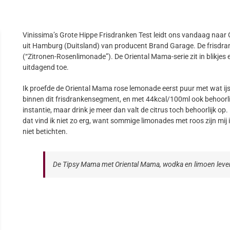
Vinissima’s Grote Hippe Frisdranken Test leidt ons vandaag naar
uit Hamburg (Duitsland) van producent Brand Garage. De frisdran
(“Zitronen-Rosenlimonade”). De Oriental Mama-serie zit in blikjes
uitdagend toe.
Ik proefde de Oriental Mama rose lemonade eerst puur met wat ijsbl
binnen dit frisdrankensegment, en met 44kcal/100ml ook behoorlijk
instantie, maar drink je meer dan valt de citrus toch behoorlijk o
dat vind ik niet zo erg, want sommige limonades met roos zijn mij i
niet betichten.
De Tipsy Mama met Oriental Mama, wodka en limoen levert