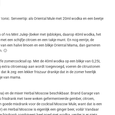
 tonic. Serveertip: als Oriental Mule met 20ml wodka en een beetje
en of rvs Mint Julep-)beker met ijsblokjes, daarop 40ml wodka, het
met een schijfje citroen en een takje munt. En nog eentje, de
 van een halve limoen en een blikje Oriental Mama, dan garneren
n. 🙂
e zomercocktail op. Met de 40ml wodka op een blikje van 0,25L
nog extra citroensap aan wordt toegevoegd, voeren de citrustonen
t ik zeg: een lekker friszuur drankje dat in de zomer heerlijk
usje van mama.
ma) en de mixer Herbal Moscow beschikbaar. Brand Garage van
 frisdrank met twee weken gefermenteerde gember, citroen,
n goede mixdrank voor de cocktail Moscow Mule, want dat is een
 en Herbal Moscow is eigenlijk een ginger beer, voilá! Vandaar
ze frisdrank combineert heel goed met wodka, verder is er niets