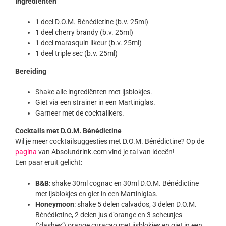
Ingrediënten
1 deel D.O.M. Bénédictine (b.v. 25ml)
1 deel cherry brandy (b.v. 25ml)
1 deel marasquin likeur (b.v. 25ml)
1 deel triple sec (b.v. 25ml)
Bereiding
Shake alle ingrediënten met ijsblokjes.
Giet via een strainer in een Martiniglas.
Garneer met de cocktailkers.
Cocktails met D.O.M. Bénédictine
Wil je meer cocktailsuggesties met D.O.M. Bénédictine? Op de
pagina
van Absolutdrink.com vind je tal van ideeën!
Een paar eruit gelicht:
B&B
: shake 30ml cognac en 30ml D.O.M. Bénédictine
met ijsblokjes en giet in een Martiniglas.
Honeymoon
: shake 5 delen calvados, 3 delen D.O.M.
Bénédictine, 2 delen jus d’orange en 3 scheutjes
(‘dashes’) orange curaçao met ijsblokjes en giet in een