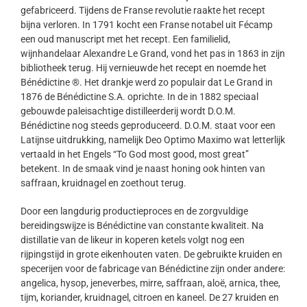
gefabriceerd. Tijdens de Franse revolutie raakte het recept
bijna verloren. In 1791 kocht een Franse notabel uit Fécamp
een oud manuscript met het recept. Een familielid,
wijnhandelaar Alexandre Le Grand, vond het pas in 1863 in zijn
bibliotheek terug. Hij vernieuwde het recept en noemde het
Bénédictine ®. Het drankje werd zo populair dat Le Grand in
1876 de Bénédictine S.A. oprichte. In de in 1882 speciaal
gebouwde paleisachtige distilleerderij wordt D.O.M.
Bénédictine nog steeds geproduceerd. D.O.M. staat voor een
Latijnse uitdrukking, namelijk Deo Optimo Maximo wat letterlijk
vertaald in het Engels “To God most good, most great”
betekent. In de smaak vind je naast honing ook hinten van
saffraan, kruidnagel en zoethout terug.
Door een langdurig productieproces en de zorgvuldige
bereidingswijze is Bénédictine van constante kwaliteit. Na
distillatie van de likeur in koperen ketels volgt nog een
rijpingstijd in grote eikenhouten vaten. De gebruikte kruiden en
specerijen voor de fabricage van Bénédictine zijn onder andere:
angelica, hysop, jeneverbes, mirre, saffraan, aloë, arnica, thee,
tijm, koriander, kruidnagel, citroen en kaneel. De 27 kruiden en