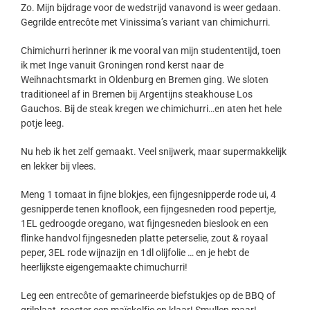
Zo. Mijn bijdrage voor de wedstrijd vanavond is weer gedaan.
Gegrilde entrecôte met Vinissima’s variant van chimichurri.
Chimichurri herinner ik me vooral van mijn studententijd, toen
ik met Inge vanuit Groningen rond kerst naar de
Weihnachtsmarkt in Oldenburg en Bremen ging. We sloten
traditioneel af in Bremen bij Argentijns steakhouse Los
Gauchos. Bij de steak kregen we chimichurri…en aten het hele
potje leeg.
Nu heb ik het zelf gemaakt. Veel snijwerk, maar supermakkelijk
en lekker bij vlees.
Meng 1 tomaat in fijne blokjes, een fijngesnipperde rode ui, 4
gesnipperde tenen knoflook, een fijngesneden rood pepertje,
1EL gedroogde oregano, wat fijngesneden bieslook en een
flinke handvol fijngesneden platte peterselie, zout & royaal
peper, 3EL rode wijnazijn en 1dl olijfolie … en je hebt de
heerlijkste eigengemaakte chimuchurri!
Leg een entrecôte of gemarineerde biefstukjes op de BBQ of