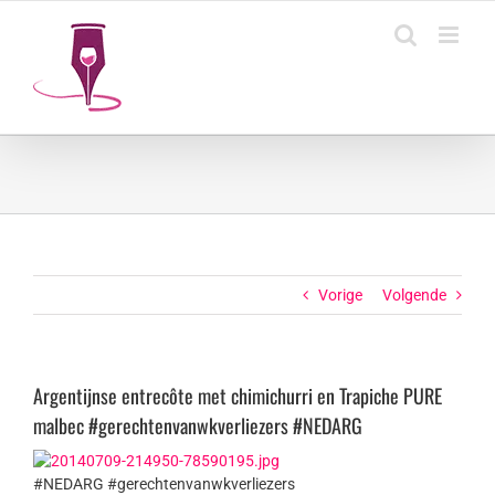
Ga
naar
inhoud
Vorige
Volgende
Argentijnse entrecôte met chimichurri en Trapiche PURE
malbec #gerechtenvanwkverliezers #NEDARG
#NEDARG #gerechtenvanwkverliezers