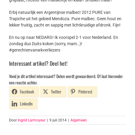
grilplaat, rooster een maïskolfje en klaar! Smullen maar!
Erbij natuurlijk een Argentijnse malbec! 2012 PURE van
Trapiche uit het gebied Mendoza. Pure malbec. Geen hout en
lekker fruitig, zacht en sappig met lichtkruidige afdronk. Fijn!
En nu op naar NEDARG! Ik voorspel 2-1 voor Nederland. En
zondag dus Duits koken (sorry, mam…)!
#gerechtenvanwkverliezers
Interessant artikel? Deel het!
Vond je dit artikel interessant? Delen wordt gewaardeerd. Of laat hieronder
een reactie achter.
Facebook
Twitter
Pinterest
LinkedIn
Door
Ingrid Larmoyeur
|
9 juli 2014
|
Algemeen