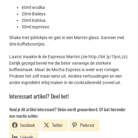
60ml wodka
20ml Baileys
20ml Kahlua
30ml espresso
Shake met ijsblokjes en giet in een Martini glass. Garneer met
drie koffieboontjes.
Laatst maakte ik de Espresso Martini (zie http://bit.ly/1lyvLzz).
Eerlijk gezegd beviel me die beter vanwege de sterkere
koffiesmaak. Maar de Mocha Express is weer wat romiger.
Probeer het zelf maar eens uit. Andere verhoudingen en een
ander ingrediënt erbij maken in de cocktailwereld zoveel uit.
Interessant artikel? Deel het!
Vond je dit artikel interessant? Delen wordt gewaardeerd. Of laat hieronder
een reactie achter.
Facebook
Twitter
Pinterest
LinkedIn