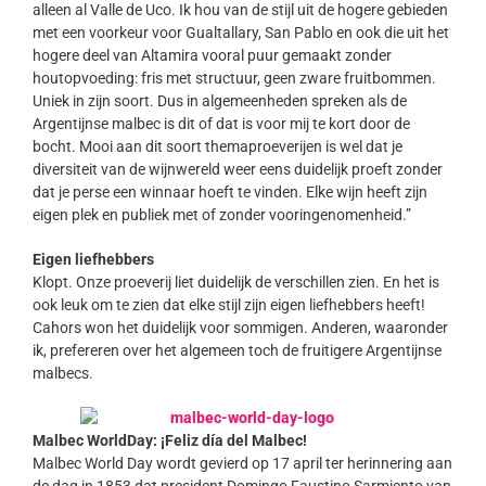
alleen al Valle de Uco. Ik hou van de stijl uit de hogere gebieden
met een voorkeur voor Gualtallary, San Pablo en ook die uit het
hogere deel van Altamira vooral puur gemaakt zonder
houtopvoeding: fris met structuur, geen zware fruitbommen.
Uniek in zijn soort. Dus in algemeenheden spreken als de
Argentijnse malbec is dit of dat is voor mij te kort door de
bocht. Mooi aan dit soort themaproeverijen is wel dat je
diversiteit van de wijnwereld weer eens duidelijk proeft zonder
dat je perse een winnaar hoeft te vinden. Elke wijn heeft zijn
eigen plek en publiek met of zonder vooringenomenheid.”
Eigen liefhebbers
Klopt. Onze proeverij liet duidelijk de verschillen zien. En het is
ook leuk om te zien dat elke stijl zijn eigen liefhebbers heeft!
Cahors won het duidelijk voor sommigen. Anderen, waaronder
ik, prefereren over het algemeen toch de fruitigere Argentijnse
malbecs.
Malbec WorldDay: ¡Feliz día del Malbec!
Malbec World Day wordt gevierd op 17 april ter herinnering aan