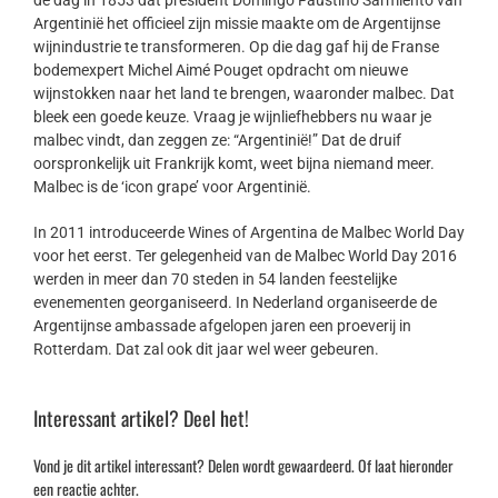
de dag in 1853 dat president Domingo Faustino Sarmiento van
Argentinië het officieel zijn missie maakte om de Argentijnse
wijnindustrie te transformeren. Op die dag gaf hij de Franse
bodemexpert Michel Aimé Pouget opdracht om nieuwe
wijnstokken naar het land te brengen, waaronder malbec. Dat
bleek een goede keuze. Vraag je wijnliefhebbers nu waar je
malbec vindt, dan zeggen ze: “Argentinië!” Dat de druif
oorspronkelijk uit Frankrijk komt, weet bijna niemand meer.
Malbec is de ‘icon grape’ voor Argentinië.
In 2011 introduceerde Wines of Argentina de Malbec World Day
voor het eerst. Ter gelegenheid van de Malbec World Day 2016
werden in meer dan 70 steden in 54 landen feestelijke
evenementen georganiseerd. In Nederland organiseerde de
Argentijnse ambassade afgelopen jaren een proeverij in
Rotterdam. Dat zal ook dit jaar wel weer gebeuren.
Interessant artikel? Deel het!
Vond je dit artikel interessant? Delen wordt gewaardeerd. Of laat hieronder
een reactie achter.