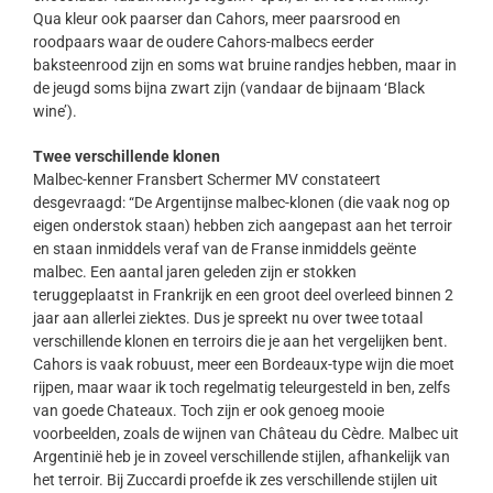
Qua kleur ook paarser dan Cahors, meer paarsrood en
roodpaars waar de oudere Cahors-malbecs eerder
baksteenrood zijn en soms wat bruine randjes hebben, maar in
de jeugd soms bijna zwart zijn (vandaar de bijnaam ‘Black
wine’).
Twee verschillende klonen
Malbec-kenner Fransbert Schermer MV constateert
desgevraagd: “De Argentijnse malbec-klonen (die vaak nog op
eigen onderstok staan) hebben zich aangepast aan het terroir
en staan inmiddels veraf van de Franse inmiddels geënte
malbec. Een aantal jaren geleden zijn er stokken
teruggeplaatst in Frankrijk en een groot deel overleed binnen 2
jaar aan allerlei ziektes. Dus je spreekt nu over twee totaal
verschillende klonen en terroirs die je aan het vergelijken bent.
Cahors is vaak robuust, meer een Bordeaux-type wijn die moet
rijpen, maar waar ik toch regelmatig teleurgesteld in ben, zelfs
van goede Chateaux. Toch zijn er ook genoeg mooie
voorbeelden, zoals de wijnen van Château du Cèdre. Malbec uit
Argentinië heb je in zoveel verschillende stijlen, afhankelijk van
het terroir. Bij Zuccardi proefde ik zes verschillende stijlen uit