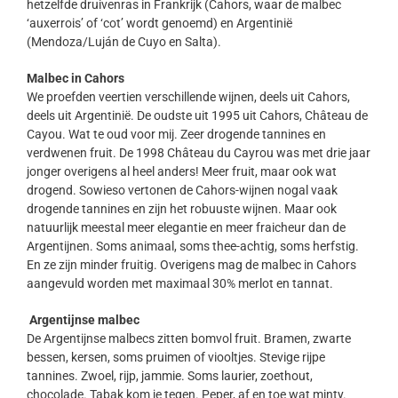
hetzelfde druivenras in Frankrijk (Cahors, waar de malbec
‘auxerrois’ of ‘cot’ wordt genoemd) en Argentinië
(Mendoza/Luján de Cuyo en Salta).
Malbec in Cahors
We proefden veertien verschillende wijnen, deels uit Cahors,
deels uit Argentinië. De oudste uit 1995 uit Cahors, Château de
Cayou. Wat te oud voor mij. Zeer drogende tannines en
verdwenen fruit. De 1998 Château du Cayrou was met drie jaar
jonger overigens al heel anders! Meer fruit, maar ook wat
drogend. Sowieso vertonen de Cahors-wijnen nogal vaak
drogende tannines en zijn het robuuste wijnen. Maar ook
natuurlijk meestal meer elegantie en meer fraicheur dan de
Argentijnen. Soms animaal, soms thee-achtig, soms herfstig.
En ze zijn minder fruitig. Overigens mag de malbec in Cahors
aangevuld worden met maximaal 30% merlot en tannat.
Argentijnse malbec
De Argentijnse malbecs zitten bomvol fruit. Bramen, zwarte
bessen, kersen, soms pruimen of viooltjes. Stevige rijpe
tannines. Zwoel, rijp, jammie. Soms laurier, zoethout,
chocolade. Tabak kom je tegen. Peper, af en toe wat minty.