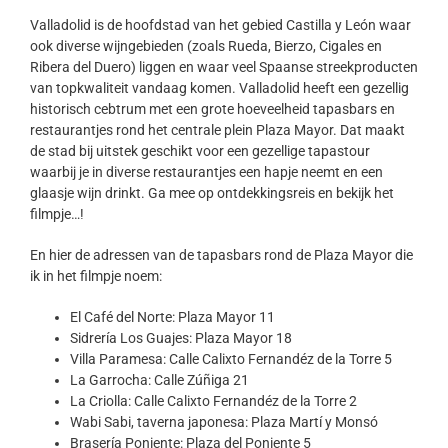
Valladolid is de hoofdstad van het gebied Castilla y León waar
ook diverse wijngebieden (zoals Rueda, Bierzo, Cigales en
Ribera del Duero) liggen en waar veel Spaanse streekproducten
van topkwaliteit vandaag komen. Valladolid heeft een gezellig
historisch cebtrum met een grote hoeveelheid tapasbars en
restaurantjes rond het centrale plein Plaza Mayor. Dat maakt
de stad bij uitstek geschikt voor een gezellige tapastour
waarbij je in diverse restaurantjes een hapje neemt en een
glaasje wijn drinkt. Ga mee op ontdekkingsreis en bekijk het
filmpje…!
En hier de adressen van de tapasbars rond de Plaza Mayor die
ik in het filmpje noem:
El Café del Norte: Plaza Mayor 11
Sidrería Los Guajes: Plaza Mayor 18
Villa Paramesa: Calle Calixto Fernandéz de la Torre 5
La Garrocha: Calle Zúñiga 21
La Criolla: Calle Calixto Fernandéz de la Torre 2
Wabi Sabi, taverna japonesa: Plaza Martí y Monsó
Brasería Poniente: Plaza del Poniente 5