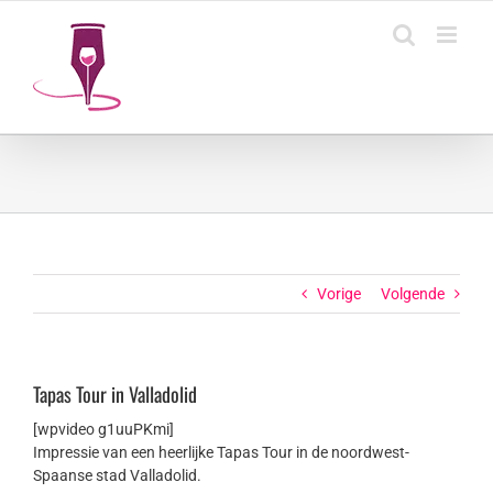
Ga
naar
inhoud
Vorige
Volgende
Tapas Tour in Valladolid
​[wpvideo g1uuPKmi]​
Impressie van een heerlijke Tapas Tour in de noordwest-
Spaanse stad Valladolid.