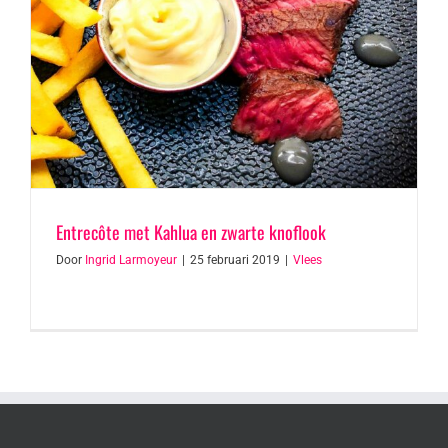
Entrecôte met Kahlua en zwarte knoflook
Door
Ingrid Larmoyeur
|
25 februari 2019
|
Vlees