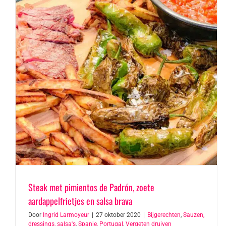
Steak met pimientos de Padrón, zoete
aardappelfrietjes en salsa brava
Door
Ingrid Larmoyeur
|
27 oktober 2020
|
Bijgerechten
,
Sauzen,
dressings, salsa's
,
Spanje, Portugal
,
Vergeten druiven