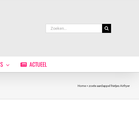
Zoeken
naar:
WS
ACTUEEL
Home
»
zoete aardappel frietjes Airfryer