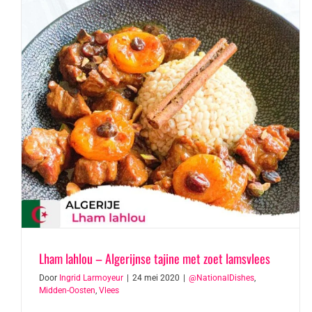
Lham lahlou – Algerijnse tajine met zoet lamsvlees
Door
Ingrid Larmoyeur
|
24 mei 2020
|
@NationalDishes
,
Midden-Oosten
,
Vlees