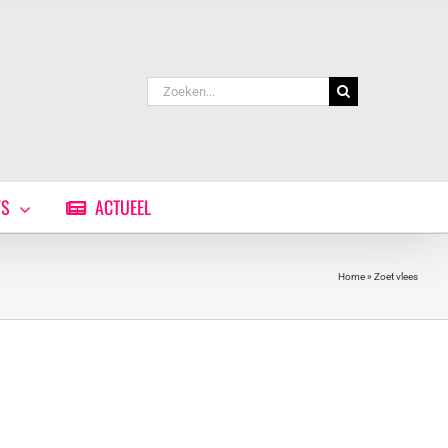
Zoeken
naar:
WS
ACTUEEL
Home
»
Zoet vlees