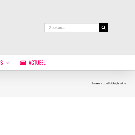
Zoeken
naar:
WS
ACTUEEL
Home
»
zoet bij high wine