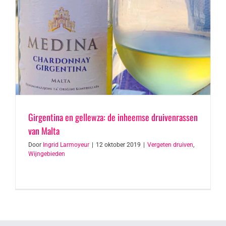
Girgentina en gellewza: de inheemse druivenrassen
van Malta
Door
Ingrid Larmoyeur
|
12 oktober 2019
|
Vergeten druiven
,
Wijngebieden