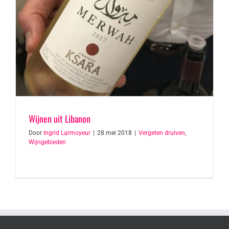
Wijnen uit Libanon
Door
Ingrid Larmoyeur
|
28 mei 2018
|
Vergeten druiven
,
Wijngebieden