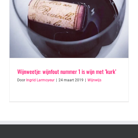
Wijnweetje: wijnfout nummer 1 is wijn met ‘kurk’
Door
Ingrid Larmoyeur
|
24 maart 2019
|
Wijnwijs