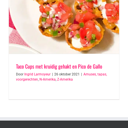
Taco Cups met kruidig gehakt en Pico de Gallo
Door
Ingrid Larmoyeur
|
26 oktober 2021
|
Amuses, tapas,
voorgerechten
,
N-Amerika
,
Z-Amerika