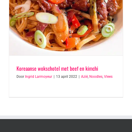
Koreaanse wokschotel met beef en kimchi
Door
Ingrid Larmoyeur
|
13 april 2022
|
Azië
,
Noodles
,
Vlees