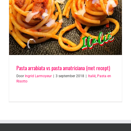
Pasta arrabiata vs pasta amatriciana (met recept)
Door
Ingrid Larmoyeur
|
3 september 2018
|
Italië
,
Pasta en
Risotto