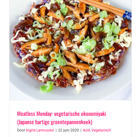
Meatless Monday: vegetarische okonomiyaki
(Japanse hartige groentepannenkoek)
Door
Ingrid Larmoyeur
|
22 juni 2020
|
Azië
,
Vegetarisch