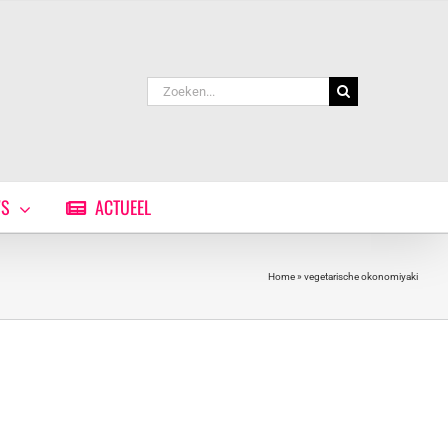
Zoeken
naar:
WS
ACTUEEL
Home
»
vegetarische okonomiyaki