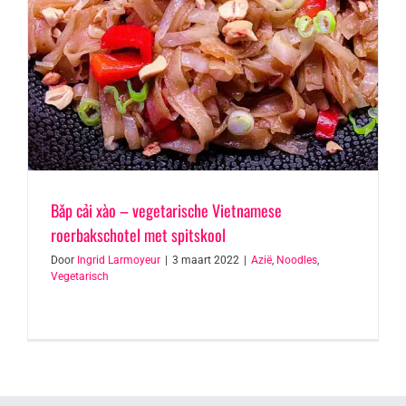
Bǎp cải xào – vegetarische Vietnamese
roerbakschotel met spitskool
Door
Ingrid Larmoyeur
|
3 maart 2022
|
Azië
,
Noodles
,
Vegetarisch