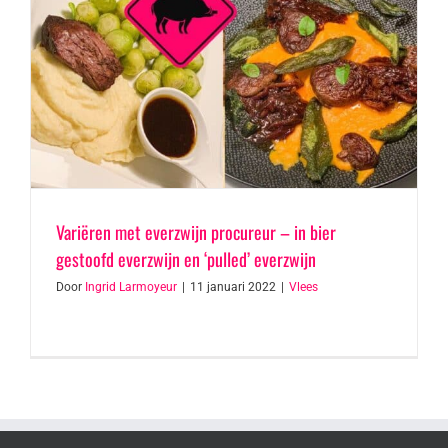
Variëren met everzwijn procureur – in bier
gestoofd everzwijn en ‘pulled’ everzwijn
Door
Ingrid Larmoyeur
|
11 januari 2022
|
Vlees