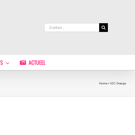
Zoeken
naar:
WS
ACTUEEL
Home
»
V2C Orange