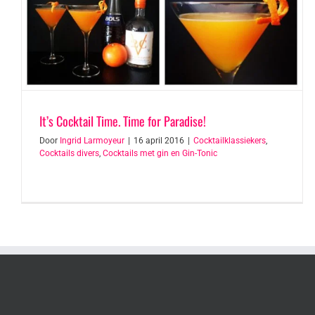
It’s Cocktail Time. Time for Paradise!
Door
Ingrid Larmoyeur
|
16 april 2016
|
Cocktailklassiekers
,
Cocktails divers
,
Cocktails met gin en Gin-Tonic