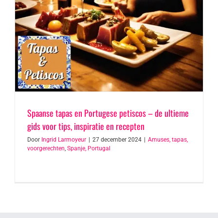
Spaanse tapas en Portugese petiscos – de ultieme
gids voor tips, inspiratie en recepten
Door
Ingrid Larmoyeur
|
27 december 2024
|
Amuses, tapas,
voorgerechten
,
Spanje, Portugal