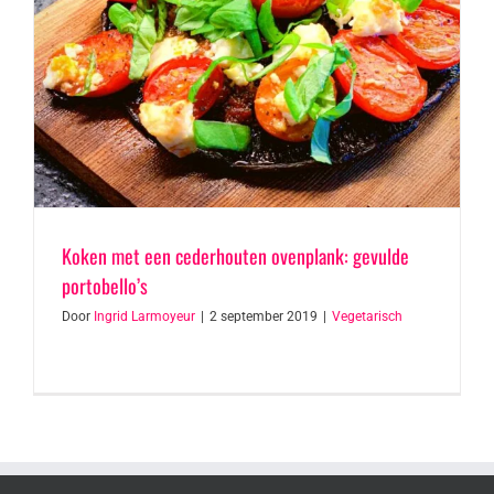
Koken met een cederhouten ovenplank: gevulde
portobello’s
Door
Ingrid Larmoyeur
|
2 september 2019
|
Vegetarisch