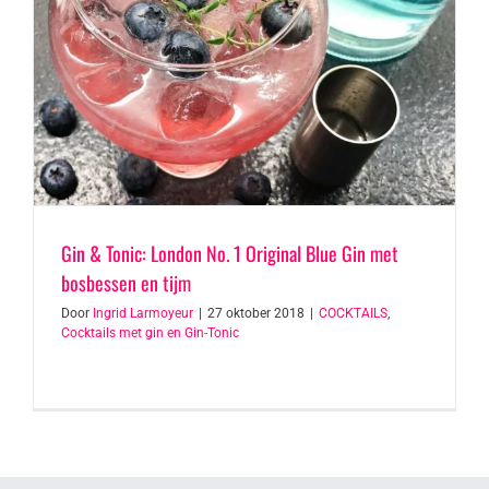
Gin & Tonic: London No. 1 Original Blue Gin met
bosbessen en tijm
Door
Ingrid Larmoyeur
|
27 oktober 2018
|
COCKTAILS
,
Cocktails met gin en Gin-Tonic