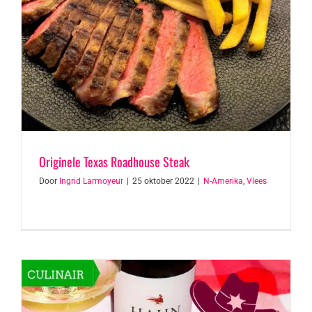
Originele Texas Roadhouse Steak
Door
Ingrid Larmoyeur
|
25 oktober 2022
|
N-Amerika
,
Vlees