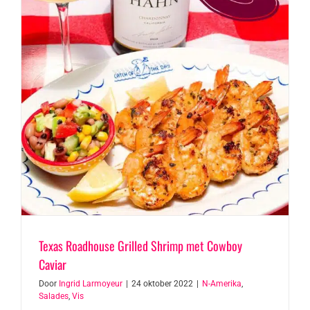
Texas Roadhouse Grilled Shrimp met Cowboy
Caviar
Door
Ingrid Larmoyeur
|
24 oktober 2022
|
N-Amerika
,
Salades
,
Vis