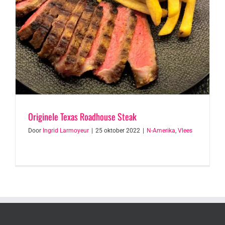
Originele Texas Roadhouse Steak
Door
Ingrid Larmoyeur
|
25 oktober 2022
|
N-Amerika
,
Vlees