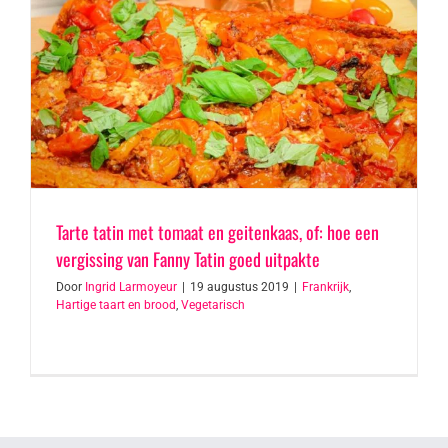
Tarte tatin met tomaat en geitenkaas, of: hoe een
vergissing van Fanny Tatin goed uitpakte
Door
Ingrid Larmoyeur
|
19 augustus 2019
|
Frankrijk
,
Hartige taart en brood
,
Vegetarisch