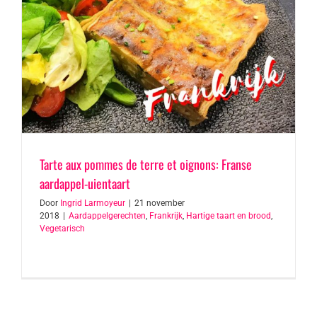
Tarte aux pommes de terre et oignons: Franse
aardappel-uientaart
Door
Ingrid Larmoyeur
|
21 november
2018
|
Aardappelgerechten
,
Frankrijk
,
Hartige taart en brood
,
Vegetarisch