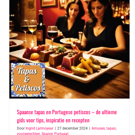
Spaanse tapas en Portugese petiscos – de ultieme
gids voor tips, inspiratie en recepten
Door
Ingrid Larmoyeur
|
27 december 2024
|
Amuses, tapas,
voorgerechten
,
Spanje, Portugal