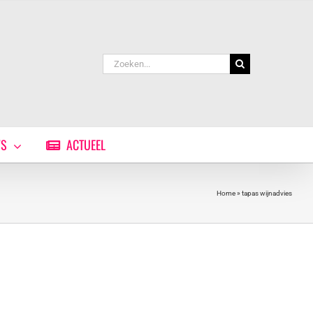
Zoeken
naar:
WS
ACTUEEL
Home
»
tapas wijnadvies