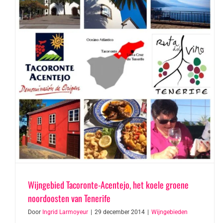
Wijngebied Tacoronte-Acentejo, het koele groene
noordoosten van Tenerife
Door
Ingrid Larmoyeur
|
29 december 2014
|
Wijngebieden