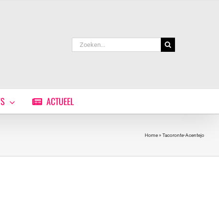
Zoeken
naar:
WS
ACTUEEL
Home
»
Tacoronte-Acentejo