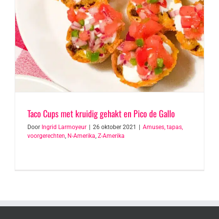
Taco Cups met kruidig gehakt en Pico de Gallo
Door
Ingrid Larmoyeur
|
26 oktober 2021
|
Amuses, tapas,
voorgerechten
,
N-Amerika
,
Z-Amerika